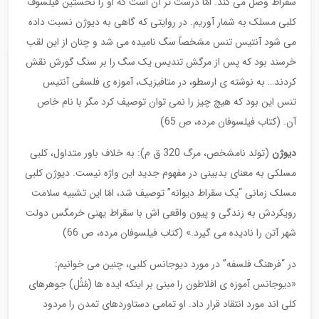
سقراط وصل می کند. امّا درست تر آن است که او را نخستین فیلسوف
کلبی مسلک به شمار آوریم. در روایتی که گاهی به دیوژن نسبت داده
می شود آنتیس تنس مشخصاً سگ نامیده می شد و چنان از این لقب
خرسند بود که پس از مرگش تندیس یک سگ را بر سنگ گورش نقش
کردند… به نوشته ی ارسطو، در متافیزیک، آموزه ی فلسفی آنتیس
تنس این بود که هیچ چیز را نمی توان توصیف کرد مگر با نام خاص
آن. (کتاب فیلسوفان مرده، ص 65)
دیوژن
(تولد نامشخص، مرگ 320 ق م): به خلاف باور متداول، کلبی
مسلکی به معنای بدبینی در مفهوم جدید این واژه نیست. دیوژن کلبی
مسلک زمانی “یک سقراط دیوانه” توصیف شد، امّا این تشبیه سلامت
رویکردش به زندگی و پیون واقعی اش با سقراط یهنی خرمگس دولت
شهر آتن را نادیده می گیرد.» (کتاب فیلسوفان مرده، ص 66)
در “فرهنگ فلسفه” در مورد دیوجانس کلبی، چنین می خوانیم:
«دیوجانس آموزه ی افلاطون را مبنی بر اینکه ایده ها (مُثُل) جوهرهای
کلی اند مورد انتقاد قرار داد. او تمامی دستاوردهای تمدن را مردود