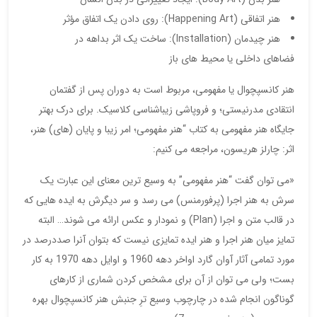
هنر اتفاقی (Happening Art): روی دادن یک اتفاق مؤثر
هنر چیدمان (Installation): ساخت یک اثر بداهه در
فضاهای داخلی یا محیط های باز
هنر کانسپچوال یا مفهومی، مربوط است به دوران پس از گفتمان
انتقادی مدرنیستی؛ و فروپاشی زیباشناسی کلاسیک. برای درک بهتر
جایگاه هنر مفهومی به کتاب “هنر مفهومی؛ امر زیبا و پایان (های) هنر،
اثر: چارلز هریسون، مراجعه می کنیم:
«می توان گفت “هنر مفهومی” به وسیع ترین معنای این عبارت یک
سرش به هنر اجرا (پرفورمنس) می رسد و سر دیگرش به ایده هایی که
در قالب متن و اجرا (Plan) و نمودار و عکس ارائه می شوند… البته
تمایز میان هنر اجرا و هنر ایده تمایزی نیست که بتوان آنرا صددرصد در
مورد تمامی آثار آوان گارد اواخر دهه 1960 و اوایل دهه 1970 به کار
بست؛ ولی می توان از آن برای مشخص کردن شماری از کارهای
گوناگون انجام شده در چارچوب وسیع ترِ جنبش هنر کانسپچوال بهره