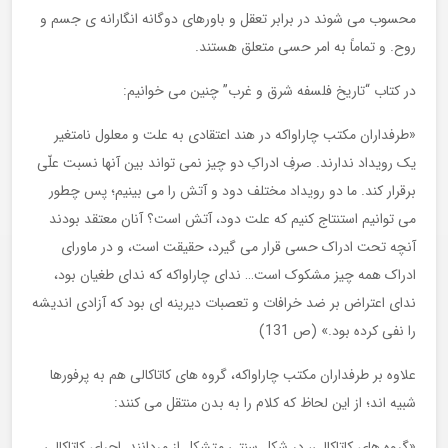
محسوب می شوند در برابر تعقل و باورهای دوگانه انگارانه ی جسم و
روح. و تماماً به امر حسی متعلق هستند.
در کتاب “تاریخ فلسفه شرق و غرب” چنین می خوانیم:
«طرفداران مکتب چاراواکه در هند اعتقادی به علت و معلول نامتغیر
یک رویداد ندارند. صرفِ ادراکِ دو چیز نمی تواند بین آنها نسبت علّی
برقرار کند. ما دو رویداد مختلف دود و آتش را می بینیم؛ پس چطور
می توانیم استنتاج کنیم که علت دود، آتش است؟ آنان معتقد بودند
آنچه تحت ادراک حسی قرار می گیرد، حقیقت است، و در ماورای
ادراک همه چیز مشکوک است… ندای چاراواکه که ندای طغیان بود،
ندای اعتراض بر ضد خرافات و تعصبات دیرینه ای بود که آزادی اندیشه
را نفی کرده بود.» (ص 131)
علاوه بر طرفداران مکتب چاراواکه، گروه های کاتاکالی هم به پرفورها
شبیه اند؛ از این لحاظ که کلام را به بدن منتقل می کنند:
«گروه های کاتاکالی، در شکل سنتی متشکل از مردانند. اجرای کاتاکالی