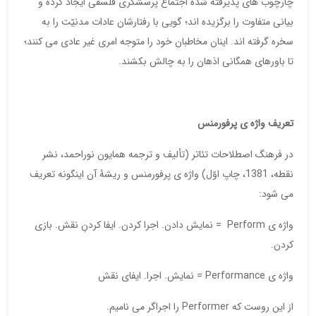
چارچوب های پذیرفته شدۀ اجتماع پرسشگری فلسفی ایجاد کرده و
بیانی متفاوت را برگزیده اند؛ گویی با رفتارشان عادات مدنیّت را به
سخره گرفته اند. اینان مخاطبان خود را متوجه امری غیر عادی می کنند؛
تا باورهای همگانی اذهان را به چالش بکشند.
تعریف واژه ی پرفورمنس
در فرهنگ اصطلاحات تئاتر (تألیف و ترجمه همایون نوراحمد، نشر
نقطه، 1381، چاپ اوّل) واژه ی پرفورمنس و ریشۀ آن اینگونه تعریف
می شود:
واژه ی Perform = نمایش دادن. اجرا کردن. ایفا کردنِ نقش. بازی
کردن.
واژه ی Performance = نمایش. اجرا. ایفای نقش
از این روست که Performer را اجراگر می نامیم.