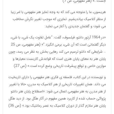
جست…» (هنر مفهومی، ص 7)
هریسون، ما را متوجه می کند که به وجه تمایز هنر مفهومی با امر زیبا
از منظر کلاسیک بیاندیشیم. تمایزی که موجب تغییر نگرش مخاطب
می شود؛ و گفتمان جدیدی را آغاز می نماید:
«در 1964 آرتور دانتو، فیلسوف، گفت: “عامل تفاوت یک شیء با شیء
دیگر گفتمانی است که آن شیء برمی انگیزد.”» (هنر مفهومی، ص 25
… شرایطی که دانتو ترسیم می کند رهایی بخش به نظر می رسد، چون
پایان هنر به معنای پایان هنری است که قواعدش کاربست معیارها و
موازین خاص و توقع پیشرفت تاریخی وضع کرده است.» (ص 27)
و نویسنده در این کتاب، فلسفه ی فکری هنر مفهومی را دارای تاریخیت
می داند. همان تغییرات تاریخی از هنر کلاسیک به مدرن، حالا با تغییر
از هنر مدرن به هنر مفهومی اعمال می شود: «اصطلاح پایان هنر دانتو
پژواکی حساب شده از کاربرد همین مفهوم در آثار هگل بود. از دید هگل
پایان هنر ملازم گذار از دوران کلاسیک به عصر رمانتیک بود.» (ص 36)