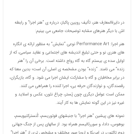
در دایرةالمعارف هنر، تألیف رویین پاکباز، درباره ی “هنر اجرا” و رابطه
اش با دیگر هنرهای مشابه توضیحات جامعی می بینیم:
هنر اجرا: Performance Art نوعی “نمایش” به منظور ارائه ی انگاره
های هنری نو و حتی تبلیغ اندیشه های اجتماعی و عقاید سیاسی، که از
اوایل سده ی بیستم گاه به گاه رواج داشته است. برخی آن را “هنر
زنده” می نامند. “زنده” بودن مشخصه ی اصلی آن است؛ بدین معنا که
در برابر مخاطبان و گاه با مشارکت ایشان اجرا می شود. و گاه، بازیگران،
رقصندگان، و نوازندگان حرفه یی، اجرا کننده را همراهی می کنند.
ممکن است عوامل دیگری چون پُستر، چراغ نئون، عکس و اسلاید و
غیره نیز در این گونه نمایش ها به کار آیند.
نمونه های پیشین “هنر اجرا” با جنبشهای فوتوریسم، کُنسترکتیویسم،
بوهوس، دادا، و سوررئالیسم همراه بود. از سالهای پس از جنگ جهانی
دوم تاکنون، در امریکا و اروپا صور مختلف و مشخص تری از “هنر اجرا”