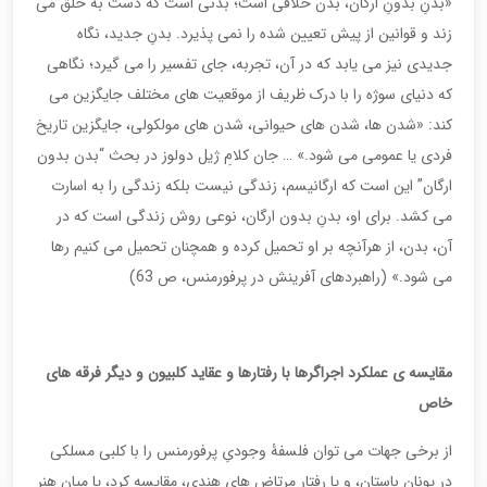
«بدنِ بدونِ ارگان، بدن خلاقی است؛ بدنی است که دست به خلق می
زند و قوانین از پیش تعیین شده را نمی پذیرد. بدنِ جدید، نگاه
جدیدی نیز می یابد که در آن، تجربه، جای تفسیر را می گیرد؛ نگاهی
که دنیای سوژه را با درک ظریف از موقعیت های مختلف جایگزین می
کند: «شدن ها، شدن های حیوانی، شدن های مولکولی، جایگزین تاریخ
فردی یا عمومی می شود.» … جان کلامِ ژیل دولوز در بحث “بدن بدون
ارگان” این است که ارگانیسم، زندگی نیست بلکه زندگی را به اسارت
می کشد. برای او، بدنِ بدون ارگان، نوعی روش زندگی است که در
آن، بدن، از هرآنچه بر او تحمیل کرده و همچنان تحمیل می کنیم رها
می شود.» (راهبردهای آفرینش در پرفورمنس، ص 63)
مقایسه ی عملکرد اجراگرها با رفتارها و عقاید کلبیون و دیگر فرقه های
خاص
از برخی جهات می توان فلسفۀ وجودیِ پرفورمنس را با کلبی مسلکی
در یونان باستان، و یا رفتار مرتاض های هندی، مقایسه کرد، یا میان هنر