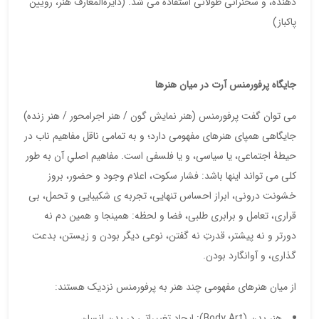
دهنده، و سخنرانی طولانی استفاده می شد. (دایرةالمعارف هنر، رویین
پاکباز)
جایگاه پرفورمنس آرت در میان هنرها
می توان گفت پرفورمنس (هنر نمایش گون / هنر اجرامحور / هنر زنده)
جایگاهی همپای هنرهای مفهومی دارد؛ و به تمامی ناقل مفاهیم ناب در
حیطۀ اجتماعی، یا سیاسی، و یا فلسفی است. مفاهیم اصلیِ آن به طور
کلی می تواند اینها باشد: فشار سکوت، اعلام وجود و حضور، بروز
خشونت درونی، ابراز احساس تنهایی، تجربه ی شکیبایی و تحمل، بی
قراری، تعامل و برابری طلبی، فضا و لحظه: همینجا و همین دم نه
دورتر و نه پیشتر، قدرتِ نه گفتن، نوعی دیگر بودن و زیستن، بدعت
گذاری، و آوانگارد بودن.
از میان هنرهای مفهومی چند هنر به پرفورمنس نزدیک هستند:
هنر بدن (Body Art): ایجاد تغییراتی در بدن انسان