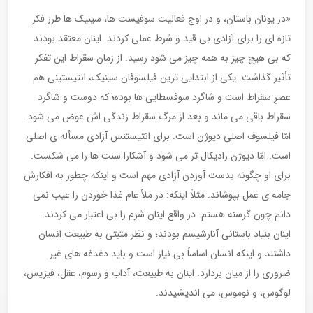
«در یونان باستان، و در اوج فعالیت سوفیست ها، سینیک ها طرز فکر
تازه ای را برای آزادی بی قید و شرط عملی کردند. اینان معتقد بودند
که بی هیچ چیز به همه چیز می شود رسید. از زمان سقراط این تفکر
تأثیر گذاشت. یکی از ابتدایی ترین فیلسوفان سینیک، انتیستینی هم
عصرِ سقراط است و شاگرد سوفسطایی ها بوده؛ که دوست و شاگرد
سقراط باقی می ماند و بعد از مرگ سقراط زندگی اش عوض می شود.
امّا فیلسوف اصلی دیوژن است. برای انتیستنس آزادی مسأله ی اصلی
است. امّا دیوژن رادیکال تر می شود و آشکارا سنت ها را می شکست.
برای او چگونه بدست آوردن آزادی مهم است و اینکه چطور به افکارش
جامه ی عمل بپوشاند. مثلاً اینکه: در ملأ عام غذا خوردن را عیب نمی
دانم چون گرسنه هستم. در واقع اینان شرم را بی اعتبار می کردند.
اینان بنیاد باستانی آنارشیسم بودند؛ و نظر مثبتی به طبیعت انسان
داشتند و اینکه انسان اساساً بی نیاز است و باید دغدغه های غیر
ضروری را از میان بردارد. اینان به طبیعت، آداب و رسوم، عقل، فیزیس،
لوگوس، و نوموس، می اندیشیدند.