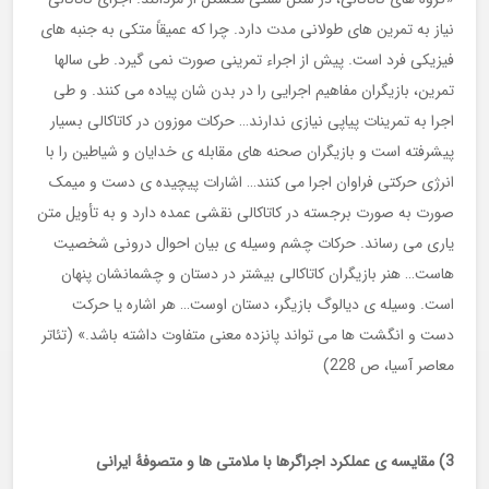
نیاز به تمرین های طولانی مدت دارد. چرا که عمیقاً متکی به جنبه های
فیزیکی فرد است. پیش از اجراء تمرینی صورت نمی گیرد. طی سالها
تمرین، بازیگران مفاهیم اجرایی را در بدن شان پیاده می کنند. و طی
اجرا به تمرینات پیاپی نیازی ندارند… حرکات موزون در کاتاکالی بسیار
پیشرفته است و بازیگران صحنه های مقابله ی خدایان و شیاطین را با
انرژی حرکتی فراوان اجرا می کنند… اشارات پیچیده ی دست و میمک
صورت به صورت برجسته در کاتاکالی نقشی عمده دارد و به تأویل متن
یاری می رساند. حرکات چشم وسیله ی بیان احوال درونی شخصیت
هاست… هنر بازیگران کاتاکالی بیشتر در دستان و چشمانشان پنهان
است. وسیله ی دیالوگ بازیگر، دستان اوست… هر اشاره یا حرکت
دست و انگشت ها می تواند پانزده معنی متفاوت داشته باشد.» (تئاتر
معاصر آسیا، ص 228)
3) مقایسه ی عملکرد اجراگرها با ملامتی ها و متصوفۀ ایرانی