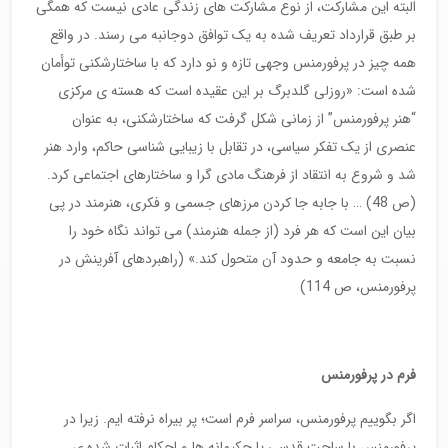
البته این مشارکت، از نوع مشارکت های زندگی عادی نیست که همگی
بر طبق قرارداد تعریف شده به یک توافق دوجانبه می رسند. در واقع
همه چیز در پرفورمنس وجهی تازه و نو دارد که با ساختارشکنی توأمان
شده است: «روزلی گلدبرگ بر این عقیده است که هسته ی مرکزی
“هنر پرفورمنس” از زمانی شکل گرفت که ساختارشکنی، به عنوان
عنصری از یک تفکر سیاسی، در تقابل با زیبایی شناسی حاکم، وارد هنر
شد و شروع به انتقاد از فرهنگ مادی گرا و ساختارهای اجتماعی کرد.
(ص 48) … با جابه جا کردن مرزهای جسمی و فکری، هنرمند در پی
بیان این است که هر فرد (از جمله هنرمند) می تواند نگاه خود را
نسبت به جامعه و حدود آن متحول کند.» (راهبردهای آفرینش در
پرفورمنس، ص 114)
فرم در پرفورمنس
اگر بگوییم پرفورمنس، سراسر فرم است؛ پر بیراه نرفته ایم. زیرا در
پرفورمنس با ساحت قدسی یا حکیمانه ها و احکام اثبات شده ی