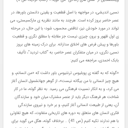
نسبی اندیشی، در مواجهه با اصل قطعیت و یقینی دانستن باورها، در
عصر حاضر بروز کرده است. هرچند به مانند نظریه ی مارکسیستی، می
تواند در مورد خودش نیز، تناقض محسوب شود؛ با این حال، در مرحله
ی اول ظهور و بروز، چیزی نیست جز مقابله با مطلق نگری و قطعیت
باورها و پیش فرض های اخلاق مدارانه. برای درک زمینه های بروز
نسبی نگری، در میان متفکران عصر حاضر، به “کتاب تردید”، تألیف
بابک احمدی، مراجعه می کنیم:
«گوته که به گفته ی پوبلیوس ترنتیوس باور داشت که «من انسانم، و
هیچ چیز انسانی با من بیگانه نیست»، از گوهر جهانشمول انسان آغاز
می کرد، و به انکار نسبیت فرهنگی می رسید. به نظر گوته، ما در کار
شناخت هر فرهنگ دیگر باید از عنصر مشترک میان خود و سازندگان
آن، یعنی از طبیعت انسانی آغاز کنیم، و بر خرد و نیروی سازندگی
فکری انسان های متعلق به دوره های تاریخی متفاوت، که هیچ تفاوتی
با هم ندارند تکیه کنیم (ص 41) … برخلاف گوته، هگل می گوید برای