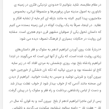
در مقام مقایسه، شاید بتوانیم تا حدودی نزدیکی فکری در زمینه ی
ناباوری به اصول مدینه میان پرفورمرها و متصوفۀ ایرانی، بخصوص
ملامتیون، پیدا کنیم. البته به مانند بارقه ای کم مایه از تشابه افکار و
عقاید. در اینجا، صرفاً به یک روایت کوتاه در این زمینه بسنده می کنیم
که داستان تحول یکی از صوفیان مشهور قرن دوم هجری است. مشابه
این روایت در حکایات بسیاری از فرهنگ تصوف دیده می شود:
«دربارهٔ علت روی آوردن ابراهیم ادهم به سلوک و فقر داستان‌های
زیادی روایت شده است، که یکی از آنها این است که می‌گویند در ابتدا
ابراهیم پادشاه بلخ بود، روزی چشمش به مردی افتاد که در زیر سایه
کاخ او نشسته بود و دیری نپائید که تکه نان خشکی از خورجین خود
بیرون آورد و شربتی نوشید و سپس به پشت خوابید. ابراهیم از دیدن
این صحنه مانند آدمی که از خواب بیدار شود از خواب غفلت بیدار شد
و دست از لباس پادشاهی برداشت و راه فقر و سلوک را در پیش گرفت.
پس از این ماجرا ابراهیم ادهم از بلخ بیرون آمد و به قولی نُه سال در
غار – هفت غار – دامنه بینالود نیشابود سکونت می‌گزیند و ناشناس