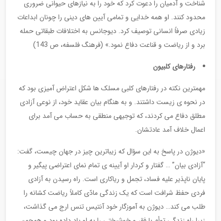
شناخت و آدمیان را دعوت کرد که خود را به نیازهای حیوانی ضروری
محدود کنند. او همه خدایی و تمامی آیین های دینی را چونان ابداعات
زیادی صرفاً انسانی توصیف کرد. دیوجانس به اختلافات طبقاتی حمله
برد و از ریاضت و قناعت دفاع نمود.» (فرهنگ فلسفه، ص 143)
رفتارهای کلبیون
مهمترین نکته در رفتارهای کلبی مسلک ها شکل اعتراض آمیزی بود که
در نحوه ی زیست داشتند. و به هنگام بیان عقاید خود، از نوعی آزادی
مطلق دفاع می کردند، که توجیهی منطقی به حساب می آمد برای
اعمال خلاف آمد عادتشان.
«دیوژن در پاسخ به این سؤال که زیباترین چیز در جهان چیست، گفت:
“آزادی بیان” … گفتار و کردار او آیینه ی تمام نمای اعتراضی پیگیر و
پایان ناپذیر علیه فساد، تجمل و ریاکاری است. راه رسیدن به آزادی
فردی حفظ شرافت است که یک زندگی مادّی کاملاً ریاضت کشانه را
طلب می کند… دیوژن به آموزگار خود آنتیس تنس ارج می گذاشت،
زیرا راه زندگی توأم با فقر و خوشبختی را به او یاد داده بود و همچون