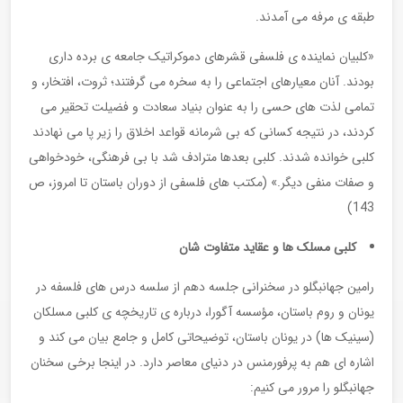
طبقه ی مرفه می آمدند.
«کلبیان نماینده ی فلسفی قشرهای دموکراتیک جامعه ی برده داری
بودند. آنان معیارهای اجتماعی را به سخره می گرفتند؛ ثروت، افتخار، و
تمامی لذت های حسی را به عنوان بنیاد سعادت و فضیلت تحقیر می
کردند، در نتیجه کسانی که بی شرمانه قواعد اخلاق را زیر پا می نهادند
کلبی خوانده شدند. کلبی بعدها مترادف شد با بی فرهنگی، خودخواهی
و صفات منفی دیگر.» (مکتب های فلسفی از دوران باستان تا امروز، ص
143)
کلبی مسلک ها و عقاید متفاوت شان
رامین جهانبگلو در سخنرانی جلسه دهم از سلسه درس های فلسفه در
یونان و روم باستان، مؤسسه آگورا، درباره ی تاریخچه ی کلبی مسلکان
(سینیک ها) در یونان باستان، توضیحاتی کامل و جامع بیان می کند و
اشاره ای هم به پرفورمنس در دنیای معاصر دارد. در اینجا برخی سخنان
جهانبگلو را مرور می کنیم: