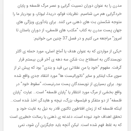
مدرن را به عنوان دوران نسبیت گرایی و عصر مرگ فلسفه و پایان
خردگرایی هم می شناسیم. نظریات فوکو، دریدا، لیوتار، و بودریار ما را
متوجه شکستن بت های ذهنی می کنند. برای یادآوری ویژگی های
جهان پست مدرن به کتاب “مکتب های فلسفی، از دوران باستان تا
امروز” مراجعه می کنیم و در فصل 37 چنین می خوانیم:
«یکی از مواردی که به عنوان هدف یا آماج اصلی، مورد حمله ی اکثر
نویسندگان به اصطلاح بت شکنِ سه دهه ی آخر قرن بیستم قرار
گرفت. مفهوم “خود یا منِ عقلانی بی قید و بندی” بود که پیش تر از
سوی مک اینتایر و سایر “ناتورالیست ها” مورد انتقاد جدی واقع شده
بود. برای بسیاری از نویسندگان پست مدرنیست، “سقوط خود” در
واقع بخشی از مرگ مورد انتظار یا “پایان فلسفه” است… عبارت “پایان
فلسفه” از دو متفکر و فیلسوف بزرگ، نیچه و هایدگر، اخذ شده است…
اینکه فلسفه که از زمان افلاطون تاکنون قادر به نیل به غایت خود و
تحقق اهداف خود نبوده است، دغدغه ی ذهنی یا رسالت خطیری است
که به غلط فهم شده است. لیکن آنچه باید جایگزین آن شود، نمی