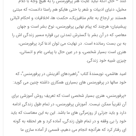
کنند – حال آنکه نباید غایت هنر پرفورمنس را به هیچ وجه با کلام
مخیل، دنیای ادبیات و شعر یا حتی هایکو هم راستا دانست؛ که مبتنی
هستند بر ارجاع به عالم متافیزیک، حکمت ها، اخلاقیات و احکام اثباتی
پیشینیان؛ هرچند که پیام نهایی پرفورمنس، نوع بشر است و جهان
معاصر، که در آن بشر با گسترش تمدنی بی قواره مسیر زندگی اش را
به بن بست رسانده است. در نهایت می توان ادعا کرد پرفورمنس،
هنری است بسیار شخصی، و در عین حال با پیامی عام و انسانی،
چیزی شبیه خود زندگی.
امید هاشمی، نویسندۀ کتاب “راهبردهای آفرینش در پرفورمنس”، که
خود سالها در پرفورمنس های بسیاری همکاری داشته چنین می گوید:
«پرفورمنس، هنری بسیار شخصی است که تعریفِ روش آموزشی برای
آن تقریباً ممکن نیست. آموزش پرفورمنس، در تمام طول زندگی ادامه
دارد و باید جزئی از روزمرگی های ما باشد. این به این معناست که باید
خود را بی وقفه و در تمام طول زندگی، آماده کرد و هر لحظه به گونه
ای رفتار کرد که هرآنچه انجام می دهیم، قسمی از آماده سازی ما