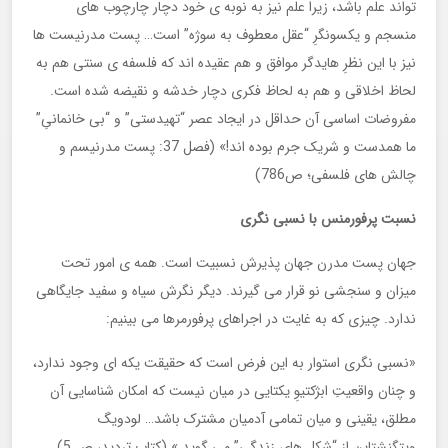
تواند علم باشد، زیرا علم نیز به نوبه ی خود دچار چارچوب های
منسجم و یکسونگرِ “عقل معطوف به سوژه” است… پست مدرنیست ها
نیز با این نظرِ هایدگر موافق و هم عقیده اند که فلسفه ی سنتی هم به
لحاظ اخلاقی و هم به لحاظ فکری دچار خدشه و نقیضه شده است.
مفروضات اساسی آن حداقل در ایجاد عصر “تهیدستی” و “بی خانمانیِ”
ما همدست و شریک جرم بوده اند!» (فصل 37: پست مدرنیسم و
چالش های فلسفی؛ ص786)
نسبت پرفورمنس با نسبی نگری
جهان پست مدرن جهان پذیرش نسبیت است. همه ی امور تحت
میزان و سنجشی نو قرار می گیرند. دیگر نگرش سیاه و سفید جایگاهی
ندارد. چیزی که به غایت در اجراهای پرفورمرها می بینیم:
«نسبی نگری استوار به این فرض است که حقیقت یکه ای وجود ندارد،
و چنان واقعیتِ ابژکتیوِ یکتایی در میان نیست که امکان شناسایی آن
مطلق، یقینی و میان تمامی آدمیان مشترک باشد… لودویگ
ویتگنشتاین از “شکل های زندگی” می گوید.» (کتاب تردید، ص 5)