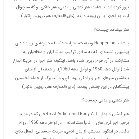
بروز کرده اند. پیشامد، هنر کنشی و بدنی، هنر خاکی، و کانسپچوآل
آرت به نحوی با آن پیوند دارند. (دایرةالمعارف هنر، رویین پاکباز)
هنر پیشامد چیست؟
پیشامد Happening وضعیت، اجرا، حادثه یا مجموعه ی رویدادهای
پیشبینی نشده ای که به منظور ترغیب تماشاگران و مخاطبان به
مشارکت در آن طرح ریزی شده باشد. اینگونه هنر اجرا در امریکا ابداع
شد (اوایل دهه 1950 و اوایل دهه 1960). و هدف آن از میان
برداشتن مرزهای هنر و زندگی بود. گَپرو و اُلدنبرگ از جمله نخستین
پیشگامان در این جنبش بودند. (دایرةالمعارف هنر، رویین پاکباز)
هنر کنشی و بدنی چیست؟
هنر کنشی و بدنی Action and Body Art اصطلاحی که در مورد
برخی اجراگری های – غالباً معترضانه – در اواخر دهه 1960، رواج
یافت. در اینگونه نمایشها از بدن آدمی، حرکات جسمانی، اعمال تکان