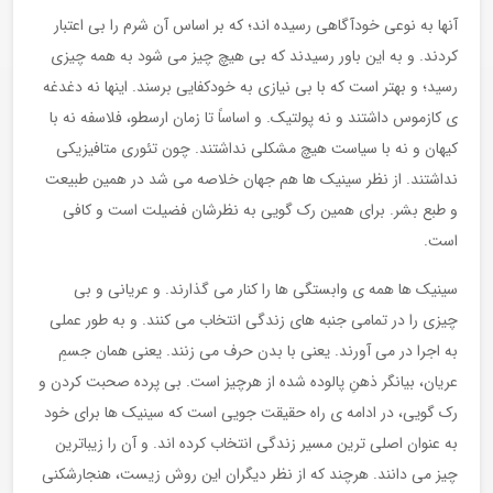
آنها به نوعی خودآگاهی رسیده اند؛ که بر اساس آن شرم را بی اعتبار
کردند. و به این باور رسیدند که بی هیچ چیز می شود به همه چیزی
رسید؛ و بهتر است که با بی نیازی به خودکفایی برسند. اینها نه دغدغه
ی کازموس داشتند و نه پولتیک. و اساساً تا زمان ارسطو، فلاسفه نه با
کیهان و نه با سیاست هیچ مشکلی نداشتند. چون تئوری متافیزیکی
نداشتند. از نظر سینیک ها هم جهان خلاصه می شد در همین طبیعت
و طبع بشر. برای همین رک گویی به نظرشان فضیلت است و کافی
است.
سینیک ها همه ی وابستگی ها را کنار می گذارند. و عریانی و بی
چیزی را در تمامی جنبه های زندگی انتخاب می کنند. و به طور عملی
به اجرا در می آورند. یعنی با بدن حرف می زنند. یعنی همان جسمِ
عریان، بیانگر ذهنِ پالوده شده از هرچیز است. بی پرده صحبت کردن و
رک گویی، در ادامه ی راه حقیقت جویی است که سینیک ها برای خود
به عنوان اصلی ترین مسیر زندگی انتخاب کرده اند. و آن را زیباترین
چیز می دانند. هرچند که از نظر دیگران این روش زیست، هنجارشکنی