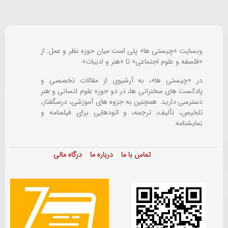
وبسایت «چیستی ها» پلی است میان حوزه نظر و عمل: از
«فلسفه و علوم اجتماعی» تا «هنر و ادبیات»
در «چیستی ها»، به آرشیوی از مقالات تخصصی و
پادکست های سخنرانی ها، در دو حوزه علوم انسانی و هنر
دسترسی دارید. همچنین به جزوه های آموزشی، درسگفتار،
تلخیص، تألیف، ترجمه، و اتودهایی برای
فیلمنامه و
نمایشنامه.
تماس با ما
درباره ما
درگاه مالی