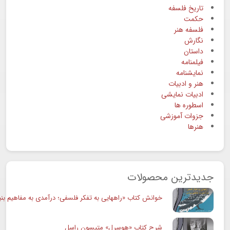
تاریخ فلسفه
حکمت
فلسفه هنر
نگارش
داستان
فیلمنامه
نمایشنامه
هنر و ادبیات
ادبیات نمایشی
اسطوره ها
جزوات آموزشی
هنرها
جدیدترین محصولات
خوانش کتاب «راههایی به تفکر فلسفی؛ درآمدی به مفاهیم بنی
شرح کتاب «هوسرل» متیسون راسل