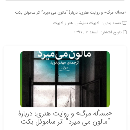
«مسأله مرگ» و روایت هنری: دربارۀ “مالون می میرد” اثر ساموئل بکت
دسته بندی:
ادبیات نمایشی
هنر و ادبیات
تاریخ انتشار:
اسفند ۱۳, ۱۳۹۷
«مسأله مرگ» و روایت هنری: دربارۀ
“مالون می میرد” اثر ساموئل بکت