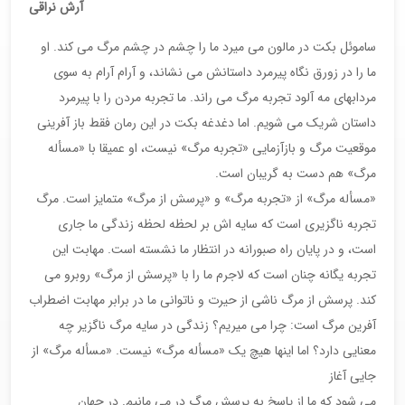
آرش نراقی
ساموئل بکت در مالون می میرد ما را چشم در چشم مرگ می کند. او
ما را در زورق نگاه پیرمرد داستانش می نشاند، و آرام آرام به سوی
مردابهای مه آلود تجربه مرگ می راند. ما تجربه مردن را با پیرمرد
داستان شریک می شویم. اما دغدغه بکت در این رمان فقط باز آفرینی
موقعیت مرگ و بازآزمایی «تجربه مرگ» نیست، او عميقا با «مسأله
مرگ» هم دست به گریبان است.
«مسأله مرگ» از «تجربه مرگ» و «پرسش از مرگ» متمایز است. مرگ
تجربه ناگزیری است که سایه اش بر لحظه لحظه زندگی ما جاری
است، و در پایان راه صبورانه در انتظار ما نشسته است. مهابت این
تجربه یگانه چنان است که لاجرم ما را با «پرسش از مرگ» روبرو می
کند. پرسش از مرگ ناشی از حيرت و ناتوانی ما در برابر مهابت اضطراب
آفرین مرگ است: چرا می میریم؟ زندگی در سایه مرگ ناگزیر چه
معنایی دارد؟ اما اینها هیچ یک «مسأله مرگ» نیست. «مسأله مرگ» از
جایی آغاز
می شود که ما از پاسخ به پرسش مرگ در می مانیم. در جهان