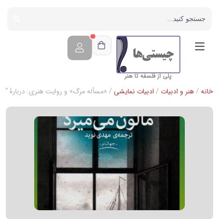
پلی از فلسفه تا هنر
خانه
/
هنر و ادبیات
/
ادبیات نمایشی
/ «مسأله مرگ» و روایت هنری: دربارۀ “مال