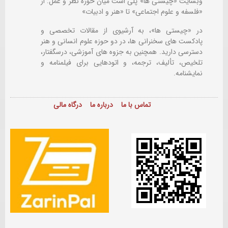
وبسایت «چیستی ها» پلی است میان حوزه نظر و عمل: از
«فلسفه و علوم اجتماعی» تا «هنر و ادبیات»
در «چیستی ها»، به آرشیوی از مقالات تخصصی و
پادکست های سخنرانی ها، در دو حوزه علوم انسانی و هنر
دسترسی دارید. همچنین به جزوه های آموزشی، درسگفتار،
تلخیص، تألیف، ترجمه، و اتودهایی برای
فیلمنامه و
نمایشنامه.
تماس با ما
درباره ما
درگاه مالی