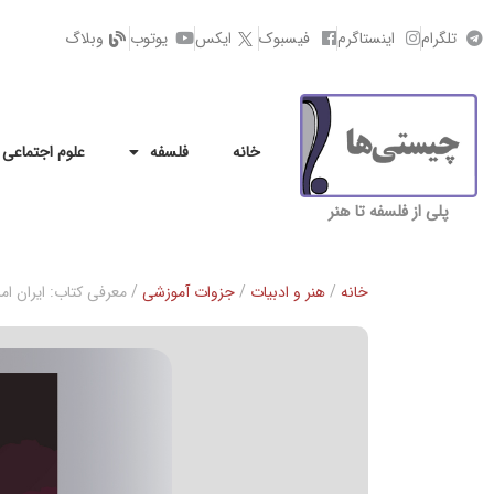
تلگرام
اینستاگرم
فیسبوک
ایکس
یوتوب
وبلاگ
خانه
فلسفه
علوم اجتماعی
پلی از فلسفه تا هنر
خانه
/
هنر و ادبیات
/
جزوات آموزشی
/ معرفی کتاب: ایران امر