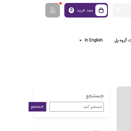
سبد خرید
0
 گروه پل
In English
جستجو
جستجو