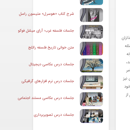
شرح کتاب «هوسرل» متیسون راسل
جلسات فلسفه غرب؛ آرای میشل فوکو
اران
ئله
متن خوانی تاریخ فلسفه راتلج
ه
م آرام از سال‌های ۱۶۰۰ تا ۱۶۵۰ به بعد،
جلسات درس عکاسی دیجیتال
مر
شود. اکنون نیز
جلسات درس نرم افزارهای گرافیکی
خود
از
جلسات درس عکاسی مستند اجتماعی
جلسات درس تصویربرداری