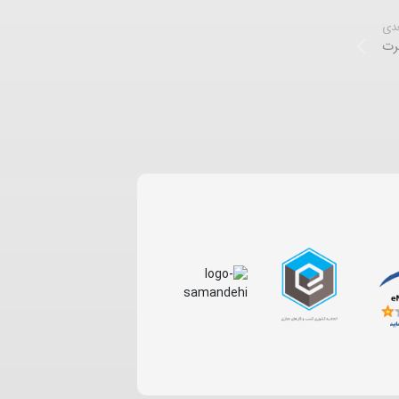
عدی
رت