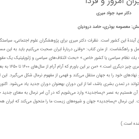
ران امروز و فردا
دکتر سید جواد میری
ش: معصومه بوذری، حامد درودیان
و افق آیندۀ این کشور است. نظرات دکتر میری برای پژوهشگران علوم اجتماعی، سیاستگذ
مل و راهگشاست. از متن کتاب: «وقتی دربارۀ ایران صحبت می‌كنیم باید به این مس
نه یك نظام سیاسی یا كشور خاص.» «بحث ائتلاف‌های سیاسی و ژئوپلیتیک یک مقول
است و بحث فهم تغییر و تحولات تمدنی مؤثر بر جهان بشری چیز دیگری است.» «من بر این باورم كه آرا
 نهادهای خود را به جهان منتقل می‌كند و فهمی از مفهوم نرمال شكل می‌گیرد. این ا
نرمال نتیجۀ یک دورۀ ۳۰۰، ۴۰۰ ساله است كه عقبۀ آن می‌تواند در تمدن بشری باشد، اما از این دوران به‎عنوان دوران جدید یاد می‌
از آن هستیم به عصر «پساجدید» وارد می‌شویم كه در آن امر نرمال به معنای جدید 
ین نرمال «پساجدید» جهان و شیوه‌های زیست ما را متحول می‌كند که ایران هم 
ده است.)