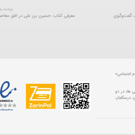
نوشته ب
، گفت‌وگوی
معرفی کتاب: حسین بن علی در افق معاص
م اجتماعی»
 ها، در دو
 درسگفتار،