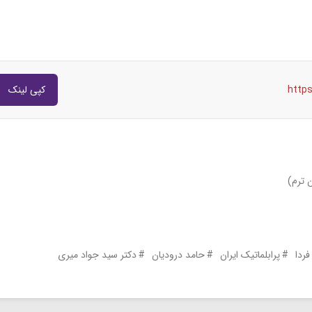
http
کپی لینک
 ترم)
فردا
پرابلماتیک ایران
حامد درودیان
دکتر سید جواد میری