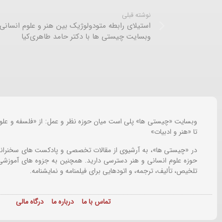
نوشته قبلی
استیلای رابطه متودولوژیک بین هنر و علوم انسانی
وبسایت چیستی ها با دکتر حامد طاهری‌کیا
وبسایت «چیستی ها» پلی است میان حوزه نظر و عمل: از «فلسفه و علو
تا «هنر و ادبیات»
در «چیستی ها»، به آرشیوی از مقالات تخصصی و پادکست های سخنرانی
حوزه علوم انسانی و هنر دسترسی دارید. همچنین به جزوه های آموزشی،
تلخیص، تألیف، ترجمه، و اتودهایی برای
فیلمنامه و نمایشنامه.
تماس با ما
درباره ما
درگاه مالی