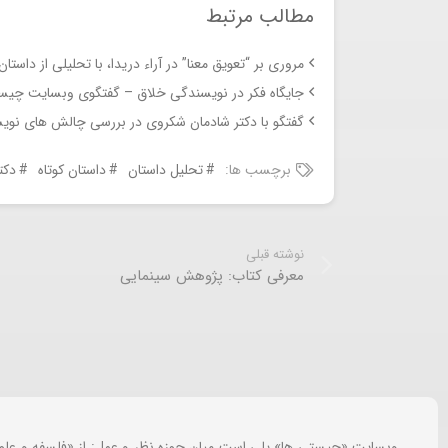
مطالب مرتبط
مروری بر “تعویق معنا” در آراء دریدا، با تحلیلی از داست
جایگاه فکر در نویسندگی خلاق – گفتگوی وبسایت چیست
گفتگو با دکتر شادمان شکروی در بررسی چالش های نویس
برچسب ها:
تحلیل داستان
داستان کوتاه
دکت
نوشته قبلی
معرفی کتاب: پژوهش سینمایی
وبسایت «چیستی ها» پلی است میان حوزه نظر و عمل: از «فلسفه و علو