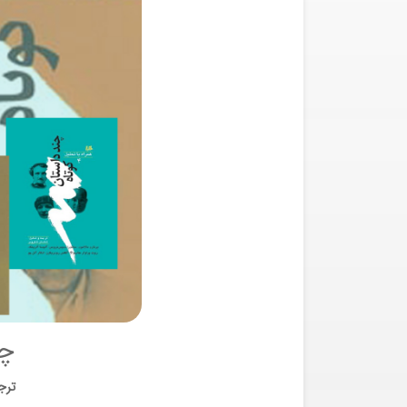
چن
ترج