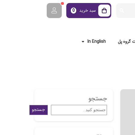
سبد خرید
0
 گروه پل
In English
جستجو
جستجو