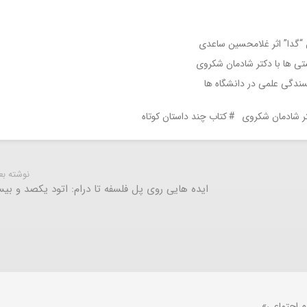
ان “گدا” اثر غلامحسین ساعدی
ی ها با دکتر شادمان شکروی
ندگی علمی در دانشگاه ها
ر شادمان شکروی
کتاب چند داستان کوتاه
نوشته ب
ایده هایی روی پل فلسفه تا درام: اتود یکصد و بیس
م اجتماعی»