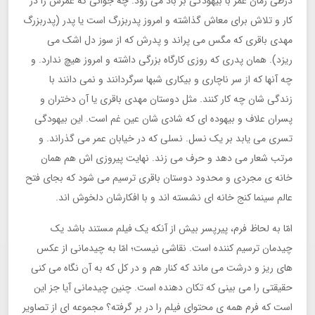
درطی زمان عمر با بیهودگی بر باد می رود. چه جوانی که عمرش را در
کار و تلاش برای معاش گذاشته و امروز پدربزرگ است یا پدر (پدربزرگ
مهدی باقری که مگس می پراند و پدرش که از سوز دل اشک می
ریزد). همان پدری که روزی کارگاه بزرگی داشته و امروز هیچ ندارد. و
چه آنها که از سر ناچاری و بیکاری شبها سرگردانند و نمی دانند با
زندگی شان چه کار کنند. مثل دوستان مهدی باقری یا آن دختران و
پسران علاف و بیهوده ای که شادی شان عین غم است. این بیهودگی
تسری می یابد بر یک نسل. نسلی که در خیابان عمر می گذراند. و
مرتب شعار می دهد و حرف می زند. نهایت پیروزی اش هم همان
خانه ی مجردی و محدود دوستان باقری ترسیم می شود که بجای فتح
عالم سینما کنج خانه ای نشسته اند و با افکارشان دلخوش اند.
امّا به لحاظ فرم، پیرپسر بیش از آنکه یک فیلم مستند باشد یک
چیدمان ترسیم کننده است. نقاشی نیست؛ امّا به چیدمانی از عکس
های ریز و درشت می ماند که کنار هم و در کل که به آن نگاه می کنی
حقیقتی را می بینی که تکان دهنده است. چنین چیدمانی آیا جز این
است که فرم همه ی محتوای فیلم را در بر گرفته؟ مجموعه ای از تصاویر