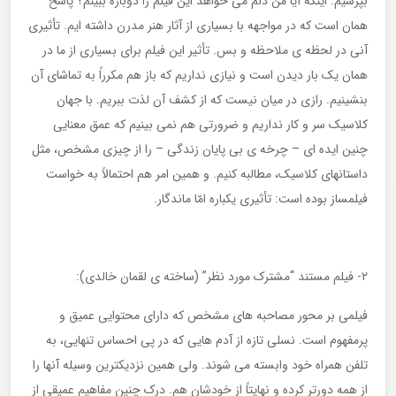
بپرسیم: اینکه آیا من دلم می خواهد این فیلم را دوباره ببینم؟ پاسخ
همان است که در مواجهه با بسیاری از آثار هنر مدرن داشته ایم. تأثیری
آنی در لحظه ی ملاحظه و بس. تأثیر این فیلم برای بسیاری از ما در
همان یک بار دیدن است و نیازی نداریم که باز هم مکرراً به تماشای آن
بنشینیم. رازی در میان نیست که از کشف آن لذت ببریم. با جهان
کلاسیک سر و کار نداریم و ضرورتی هم نمی بینیم که عمق معنایی
چنین ایده ای – چرخه ی بی پایان زندگی – را از چیزی مشخص، مثل
داستانهای کلاسیک، مطالبه کنیم. و همین امر هم احتمالاً به خواست
فیلمساز بوده است: تأثیری یکباره امّا ماندگار.
۲- فیلم مستند “مشترک مورد نظر” (ساخته ی لقمان خالدی):
فیلمی بر محور مصاحبه های مشخص که دارای محتوایی عمیق و
پرمفهوم است. نسلی تازه از آدم هایی که در پی احساس تنهایی، به
تلفن همراه خود وابسته می شوند. ولی همین نزدیکترین وسیله آنها را
از همه دورتر کرده و نهایتاً از خودشان هم. درک چنین مفاهیم عمیقی از