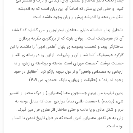
چقدر تحت تأثیر ساختار و عملکرد زبان، زندگی را درک و تفسیر می
کنیم. و حتی این پرسش که اساساً آیا این زبان است که به اندیشه
شکل می دهد یا اندیشه پیش از زبان وجود داشته است.
«تحلیل زبان شناسانه دنیای معناهای تودرتویی را می گشاید که کشف
آن کار هرمنوتیک است… رولان بارت که از بزرگترین نظریه پردازان
ساختارگرا بود، و نخست وسوسه ی بنیان “علمی ادبی” را داشت، با این
کارکرد هرمنوتیک آشنا شد و آن را پذیرفت. از این رو در رساله ی نقد و
حقیقت نوشت “حقیقت موردی است ساخته و پرداخته ی زبان، و نه
ارجاعی به مصداقی واقعی” و از قول نیچه بازگو کرد: “حقایق در خود
وجود ندارند”.» (حقیقت و زیبایی، بابک احمدی، ص ۴۰۹)
بدین ترتیب می بینیم جستجوی معنا (معنایابی) و درک محتوا و تفسیر
شیء (پدیده) یا حقیقت طلبی تماماً مواردی است که مقابل توجه به
فرم و شکل مادّی و یا قالب و حتی ساختار اثر هنری قرار می گیرند.
ولی به هر تقدیر معنایابی امری است که در طول تاریخ تمدن با انسان
بوده است.