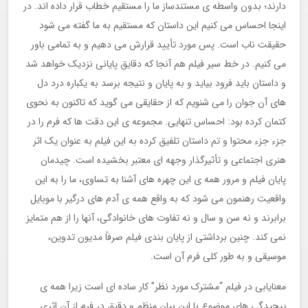
دارند؛ بدون واسطه ی مستندساز ما را مستقیم خطاب قرار داده اند. در
اینجا احساس می کنیم این داستان که مستقیم به ما گفته می شود
حقیقت ناب است. پس مورد تأیید قرارش می دهیم و به تمامی باور
می کنیم. در خط سیر فیلم هم آنجا که دقایق پایانی نزدیک خواهد شد
و داستان باید فرود بیاید و به پایان و نتیجه برسد به یکباره درد دل
های آن جوان را می شنویم که از حقایقی می گوید که تاکنون به نحوی
کتمان کرده بود: احساس تنهایی. مجموعه ی این دقت ها که فرم را در
جزء جزء محتوا و تم داستان تلفیق کرده به این فیلم به عنوان یک اثر
هنری اجتماعی و تأثیرگذار وجهه ای معتبر بخشیده است. چیدمان
پایان فیلم و مرور همه ی این چهره های آشنا به تساوی، ما را به این
واقعیت رهنمون می شود که به واقع همه ی آدم های درگیر با موبایل
برابرند و نه سن و سال و نه تفاوت های خانوادگی، آنها را از هم متمایز
نمی کند. چنین برداشتی از پایان بندی فیلم صرفاً مدیون تدوین،
موسیقی و به طور کلی فرم آن است.
معنایابی در فیلم “مشترک مورد نظر” کار ساده ای است زیرا همه ی
پیچیدگی های موضوع با این بیان منظم و دقیق در فرم از آن اثری