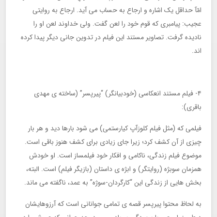
امّآ حداقل یک اشاره و ارجاع به حساب می آید. ارجاع به روایتی
عجیب: پیامبری که قوم خود را لعن گفت. ولی خداوند لعن او را
نادیده گرفت. تصاویر مستند این فیلم در تدوین جانی دیگر پیدا کرده
اند.
۴- فیلم مستند انعکاسی (خودبیانگر) “پیرپسر” (ساخته ی مهدی
باقری):
فیلمی که (مثل فیلم کلوزآپ کیارستمی) می شود بارها دید و هر بار
چیزی از آن کشف کرد؛ زیرا جای زیادی برای کشف هنوز باقی است.
موضوع فیلم زندگی، ناکامی و افکار خود فیلمساز است. او خودش
همزمان سوبژه (روایتگر) و ابژه ی داستان (بازیگر فیلم) است. البته،
بخش هایی از زندگی این “کارگردان-سوژه” به عمد، ناگفته می ماند.
به لحاظ محتوا پیرپسر قصه ی تمامی جوانانی است که آرزوهایشان