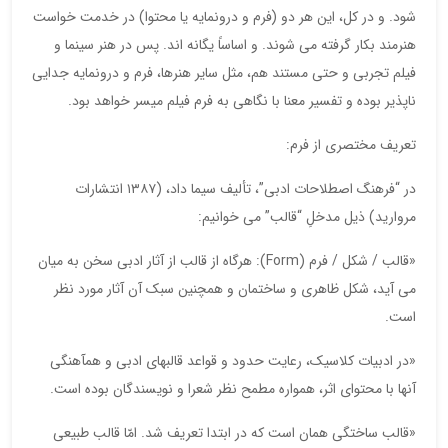
شود. و در کل، این هر دو (فرم و درونمایه یا محتوا) در خدمت خواست
هنرمند بکار گرفته می شوند. و اساساً یگانه اند. پس در هنر سینما و
فیلم تجربی و حتی مستند هم، مثل سایر هنرها، فرم و درونمایه جدایی
ناپذیر بوده و تفسیر معنا با نگاهی به فرم فیلم میسر خواهد بود.
تعریف مختصری از فرم:
در “فرهنگ اصطلاحات ادبی”، تألیف سیما داد، (۱۳۸۷ انتشارات
مروارید) ذیل مدخلِ “قالب” می خوانیم:
«قالب / شکل / فرم (Form): هرگاه از قالب از آثار ادبی سخن به میان
می آید، شکل ظاهری و ساختمان و همچنین سبک آن آثار مورد نظر
است.
«در ادبیات کلاسیک، رعایت حدود و قواعد قالبهای ادبی و همآهنگی
آنها با محتوای اثر، همواره مطمح نظر شعرا و نویسندگان بوده است.
«قالب ساختگی همان است که در ابتدا تعریف شد. امّا قالب طبیعی