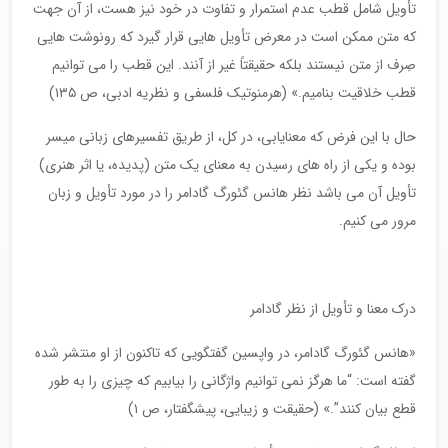
تأویل شامل قطب عدم استمرار و تفاوت در خود نیز هست، از آن جهت
که متن ممکن است در معرض تأویل هایی قرار گیرد که رونوشت هایی
صِرف از متن نیستند بلکه حقیقتاً غیر از آنند. این قطب را می توانیم
قطب خلاقیت بنامیم.» (هرمنوتیک فلسفی و نظریه ادبی، ص ۱۳۵)
حال با این فرض که معنایابی، در کل، از طریق تفسیرهای زبانی میسر
بوده و یکی از راه های رسیدن به معنای یک متن (پدیده، یا اثر هنری)
تأویل آن می باشد نظر هانس گئورگ گادامر را در مورد تأویل و زبان
مرور می کنیم.
درک معنا و تأویل از نظر گادامر
«هانس گئورگ گادامر، در واپسین گفتگویی که تاکنون از او منتشر شده
گفته است: “ما هرگز نمی توانیم واژگانی را بیابیم که چیزی را به طور
قطع بیان کنند”.» (حقیقت و زیبایی، پیشگفتار، ص ۱)