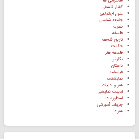
سخنرانی ها
گفتار فلسفی
علوم اجتماعی
جامعه شناسی
نظریه
فلسفه
تاریخ فلسفه
حکمت
فلسفه هنر
نگارش
داستان
فیلمنامه
نمایشنامه
هنر و ادبیات
ادبیات نمایشی
اسطوره ها
جزوات آموزشی
هنرها