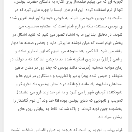
تجربه ای که می بینیم فیلمساز برای اشاره به داستان حضرت یونس،
تنها از فرم استفاده کرده. این آدم های ایستا با چهره هایی تیره که در
سکوت به دوربین خیره می شوند به خودی خود یادآور قوم نفرین شده
ی یونس نیستند؛ بلکه در فرم فیلم است که استعاره محسوب می
شوند. در دقایق ابتدایی ما به اشتباه تصور می کنیم که شاید اشکال در
پخش فیلم است که میان نوشته ها پرش دارد و بعضی صحنه ها دچار
وقفه می شود. امّآ کمی بعد متوجه می شویم که این تصاویر ساده و
واقعی (رئال) در تدوین اینگونه شده اند تا چنین القا کند که با توقف در
زمان مواجه هستیم (درست مانند یونس که چند روز در دهان ماهی
متوقف و حبس شده بود) و نیز با تخریب و دستکاری در فریم ها و
صداهای نامفهوم باد مانند (چنانکه در داستان یونس، باد تخریبگر و
نابودکننده گریبان شهر را می گیرد و به امر خداوند فرو می نشیند).
تخریب و نابودیی که دعای یونس بوده امّا خداوند آن قوم گناهکار را
بخشوده چون توبه کردند. و پاک شدند؛ فقط به روایتی روی های
ایشان سیاه شد.
فیلم یونس، تجربه ای است که هرچند به عنوانِ اقتباس شناخته نشود؛