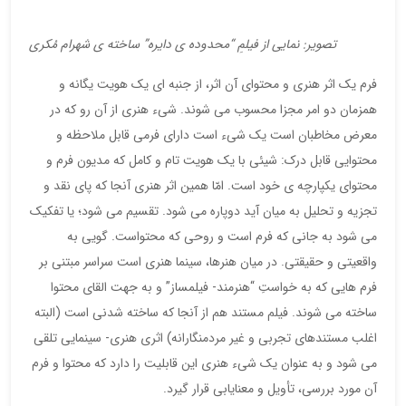
تصویر: نمایی از فیلمِ “محدوده ی دایره” ساخته ی شهرام مُکری
فرم یک اثر هنری و محتوای آن اثر، از جنبه ای یک هویت یگانه و
همزمان دو امر مجزا محسوب می شوند. شیء هنری از آن رو که در
معرض مخاطبان است یک شیء است دارای فرمی قابل ملاحظه و
محتوایی قابل درک: شیئی با یک هویت تام و کامل که مدیون فرم و
محتوای یکپارچه ی خود است. امّا همین اثر هنری آنجا که پای نقد و
تجزیه و تحلیل به میان آید دوپاره می شود. تقسیم می شود؛ یا تفکیک
می شود به جانی که فرم است و روحی که محتواست. گویی به
واقعیتی و حقیقتی. در میان هنرها، سینما هنری است سراسر مبتنی بر
فرم هایی که به خواستِ “هنرمند- فیلمساز” و به جهت القای محتوا
ساخته می شوند. فیلم مستند هم از آنجا که ساخته شدنی است (البته
اغلب مستندهای تجربی و غیر مردمنگارانه) اثری هنری- سینمایی تلقی
می شود و به عنوان یک شیء هنری این قابلیت را دارد که محتوا و فرم
آن مورد بررسی، تأویل و معنایابی قرار گیرد.