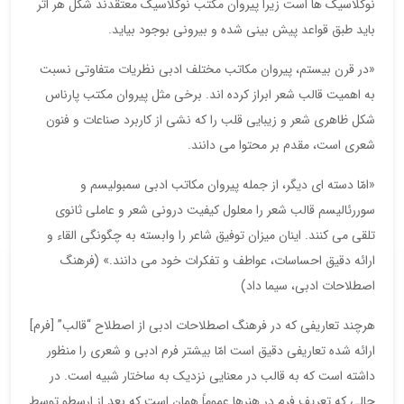
نوکلاسیک ها است زیرا پیروان مکتب نوکلاسیک معتقدند شکل هر اثر
باید طبق قواعد پیش بینی شده و بیرونی بوجود بیاید.
«در قرن بیستم، پیروان مکاتب مختلف ادبی نظریات متفاوتی نسبت
به اهمیت قالب شعر ابراز کرده اند. برخی مثل پیروان مکتب پارناس
شکل ظاهری شعر و زیبایی قلب را که نشی از کاربرد صناعات و فنون
شعری است، مقدم بر محتوا می دانند.
«امّا دسته ای دیگر، از جمله پیروان مکاتب ادبی سمبولیسم و
سوررئالیسم قالب شعر را معلول کیفیت درونی شعر و عاملی ثانوی
تلقی می کنند. اینان میزان توفیق شاعر را وابسته به چگونگی القاء و
ارائه دقیق احساسات، عواطف و تفکرات خود می دانند.» (فرهنگ
اصطلاحات ادبی، سیما داد)
هرچند تعاریفی که در فرهنگ اصطلاحات ادبی از اصطلاح “قالب” [فرم]
ارائه شده تعاریفی دقیق است امّا بیشتر فرم ادبی و شعری را منظور
داشته است که به قالب در معنایی نزدیک به ساختار شبیه است. در
حالی که تعریف فرم در هنرها عموماً همان است که بعد از ارسطو توسط