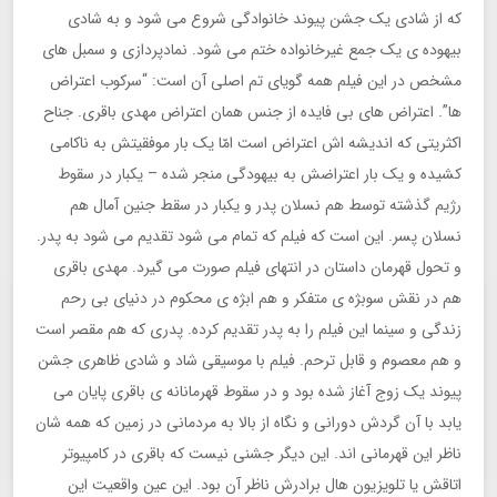
که از شادی یک جشن پیوند خانوادگی شروع می شود و به شادی
بیهوده ی یک جمع غیرخانواده ختم می شود. نمادپردازی و سمبل های
مشخص در این فیلم همه گویای تم اصلی آن است: “سرکوب اعتراض
ها”. اعتراض های بی فایده از جنس همان اعتراض مهدی باقری. جناح
اکثریتی که اندیشه اش اعتراض است امّا یک بار موفقیتش به ناکامی
کشیده و یک بار اعتراضش به بیهودگی منجر شده – یکبار در سقوط
رژیم گذشته توسط هم نسلان پدر و یکبار در سقط جنین آمال هم
نسلان پسر. این است که فیلم که تمام می شود تقدیم می شود به پدر.
و تحول قهرمان داستان در انتهای فیلم صورت می گیرد. مهدی باقری
هم در نقش سوبژه ی متفکر و هم ابژه ی محکوم در دنیای بی رحم
زندگی و سینما این فیلم را به پدر تقدیم کرده. پدری که هم مقصر است
و هم معصوم و قابل ترحم. فیلم با موسیقی شاد و شادی ظاهری جشن
پیوند یک زوج آغاز شده بود و در سقوط قهرمانانه ی باقری پایان می
یابد با آن گردش دورانی و نگاه از بالا به مردمانی در زمین که همه شان
ناظر این قهرمانی اند. این دیگر جشنی نیست که باقری در کامپیوتر
اتاقش یا تلویزیون هال برادرش ناظر آن بود. این عین واقعیت این