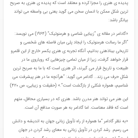
پدیده ی هنری را مجزا کرده و معتقد است که پدیده ی هنری به صریح
ترین شکل ممکن با انسان سخن می گوید یعنی بی واسطه می تواند
بیانگر باشد:
«گادامر در مقاله ی “زیبایی شناسی و هرمنوتیک” (۱۹۶۴) می نویسد:
“اگر ما رسالت هرمنوتیک را ایجاد پلی میان فاصله های شخصی و
تاریخی بیناذهنی بدانیم، آنگاه تجربه ی هنری یکسر خارج از این قلمرو
قرار خواهد گرفت، زیرا از میان تمامی چیزهایی که رویاروی ما در
طبیعت و تاریخ قرار می گیرند، اثر هنری است که با ما به صریح ترین
شکل حرف می زند… گادامر می گوید: “هرآنچه ما در هنر پیشرفت می
شناسیم، همواره شکلی از بازگشت است”.» (حقیقت و زیبایی، ص ۴۲۰)
این هنر می تواند هنر مدرن باشد. هنری که در بسیاری محافل، متهم
است که فاقد معناست. اما گادامر به هر صورت مدافع آن است.
«به نظر گادامر “ما همواره از راه تأویل زبانی جهان به اندیشه و دانش
می رسیم. رشد کردن در تأویل زبانی به معنای رشد کردن در جهان