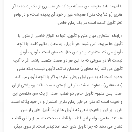
با اینهمه باید متوجه این مسأله بود که هر تفسیری از یک پدیده یا اثر
هنری (و کلاً یک متن) همیشه غیر از خود آن پدیده است؛ و در واقع
نظر تأویل کننده است در یک زمان خاص.
«رابطه استعاری میان متن و تأویل، تنها به انواع خاصی از متون یا
تأویل ها مربوط نمی شود. هر تأویلی به معنای دقیق کلمه، با آنچه
تأویل می کند متفاوت و در عین حال همسان است. تأویل، تأویل
نیست الّا در صورتی که به این هر دو صفت متصف باشد. اگر با آنچه
تأویل می کند (به معنایی) همسان نباشد، تأویل نیست بلکه متنی
جدید است که به متن اول ربطی ندارد؛ و اگر با آنچه تأویل می کند
(به معنایی) متفاوت نباشد، تأویلی از متن نیست بلکه رونوشتی از آن
است. پس مفهوم تأویل جامع دو قطب است. از یک سو، متضمن این
واقعیت است که متن در طی زمان دارای استمرار و در خود یگانه است،
افزون بر این واقعیتِ تبعی که تأویل ها لزوماً تأویل هایی از متن
هستند. ما می توانیم این قطب را قطب صحت بنامیم، زیرا این قطب
نشان می دهد که چرا تأویل های خطا امکانپذیر است. از سوی دیگر،