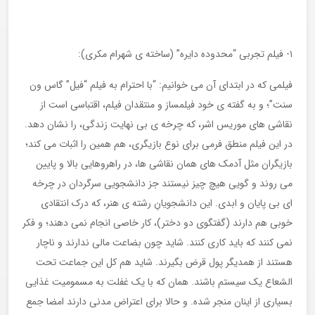
۱- فیلم تجربی “محدوده دایره” (ساخته ی شهرام مکری):
فیلمی که در ابتدای آن می خوانیم: “با احترام به فیلم “فیل” گاس ون
سنت”؛ و به گفته ی خود فیلمساز و منتقدان فیلم، اقتباسی است از
نقاشی های موریس اشر، که چرخه ی بی نهایت زندگی، را نشان دهد.
در این فیلم منطق فرمی برای نوع بازیگری، هم همین را اثبات می کند؛
بازیگران مثل آدمک های همان نقاشی ها، در راهروهایی بالا و پایین
می روند و گویی هیچ چیز نیستند جز دانشجویی سرگردان در چرخه
ای بی پایان و ابدی. این دانشجویانِ رشته ی هنر، که درک انتقادی
خوبی هم دارند (گفتگوی دو دختر)، کار خاصی انجام نمی دهند؛ و فکر
نمی کنند که باید کاری کنند. شاید چون بضاعت مالی ندارند و ناچار
هستند از همدیگر پول قرض بگیرند. شاید هم کل این جماعت تحت
الشعاع یک سیستم باشند. همان که با یک غفلت به مسمومیت غذایی
بسیاری از اینان منجر شده. و حالا برای اعتراض مدنی دارند امضا جمع