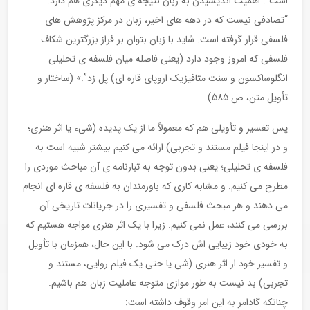
است”. اهمیت اندیشیدن به زبان نتیجه ی مهم دیگری هم دارد:
“تصادفی نیست که در دهه های اخیر، زبان در مرکز پژوهش های
فلسفی قرار گرفته است. شاید با زبان بتوان بر فراز بزرگترین شکاف
فلسفی که امروز وجود دارد (یعنی فاصله میان فلسفه ی تحلیلی
انگلوساکسون و سنت متافیزیک اروپای قاره ای) پل زد”.» (ساختار و
تأویل متن، ص ۵۸۵)
پس تفسیر و تأویلی هم که معمولاً ما از یک پدیده (شیء یا اثر هنری؛
و در اینجا فیلم مستند و تجربی) ارائه می کنیم بیشتر شبیه است به
فلسفه ی تحلیلی؛ یعنی بدون توجه به تبارنامه ی آن مباحث موردی را
مطرح می کنیم. و مشابه کاری که باورمندان به فلسفه ی قاره ای انجام
می دهند و هر مبحث فلسفی و تفسیری را در جریانات تاریخی آن
بررسی می کنند، عمل نمی کنیم. زیرا با یک اثر هنری مواجه هستیم که
به خودی خود زیبایی اش درک می شود. با این حال، همزمان با تأویل
و تفسیر خود از اثر هنری (شی یا حتی یک فیلم روایی، مستند و
تجربی) بد نیست به طور موازی متوجه عاملیت زبان هم باشیم.
چنانکه گادامر به این امر وقوف داشته است: