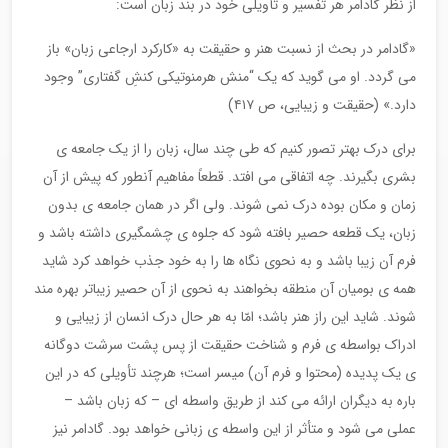
از نظر گادامر هر تفسیر و تأویلی خود در بند زبان است:
«گادامر در بحث از نسبت هنر و حقیقت به «کارکرد ارجاعی زبان» باز
می گردد. او می گوید که یک “منش هرمنوتیکی کنشِ گفتاری” وجود
دارد.» (حقیقت و زیبایی، ص ۴۱۷)
برای درک بهتر تصور کنیم که طی چند سال، زبان را از یک جامعه ی
بشری بگیرند. چه اتفاقی می افتد. قطعاً مفاهیم آنطور که پیش از آن
زمان و مکان بوده درک نمی شوند. ولی اگر در همان جامعه ی بدون
زبان، یک قطعه حصیر بافته شود که جلوه ی چشمگیری داشته باشد و
فرم آن زیبا باشد و به نحوی نگاه ها را به خود جذب خواهد کرد شاید
همه ی بومیان آن منطقه بخواهند به نحوی از آن حصیر زیباتر بهره مند
شوند. شاید این راز هنر باشد؛ امّا به هر حال درک انسان از زیبایی و
ادراک بواسطه ی فرم و شناخت حقیقت از پس پشت سرشت دوگانه
ی یک پدیده (محتوا و فرم آن) میسر است؛ هرچند تأویلی که در این
باره به دیگران ارائه می کند از طریق واسطه ای – که زبان باشد –
عملی می شود و متأثر از این واسطه ی زبانی خواهد بود. گادامر نیز