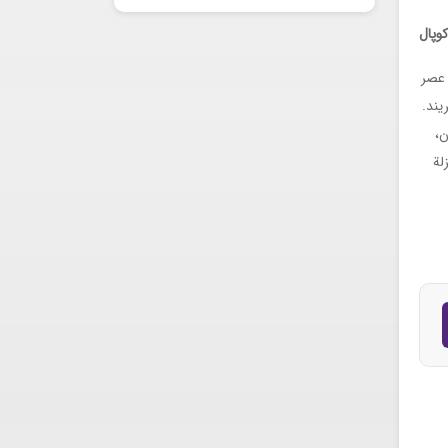
کوپال
 عصر
یند.
ن،
لة