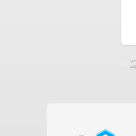
عدی
ات