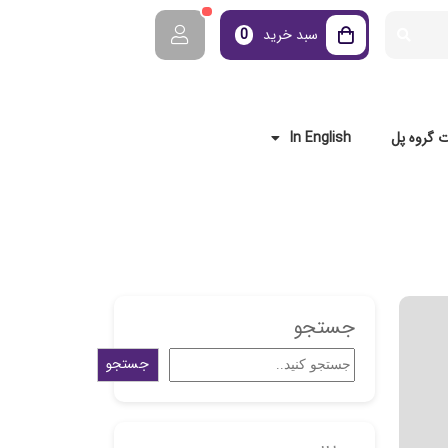
سبد خرید
0
 گروه پل
In English
جستجو
جستجو