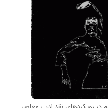
م در رويکردهای نقد ادبی معاصر