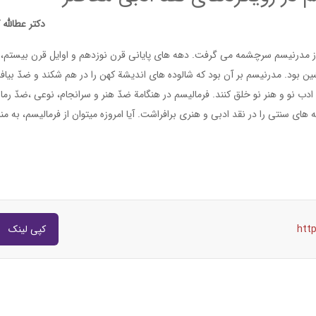
دکتر عطالله 
از مدرنیسم سرچشمه می گرفت. دهه های پایانی قرن نوزدهم و اوایل قرن بیستم،
 بود. مدرنیسم بر آن بود که شالوده های اندیشة کهن را در هم شكند و ضدّ بیافر
ب نو و هنر نو خلق کنند. فرمالیسم در هنگامة ضدّ هنر و سرانجام، نوعی ،ضدّ رما
ه های سنتی را در نقد ادبی و هنری برافراشت. آیا امروزه میتوان از فرمالیسم، به منز
htt
کپی لینک