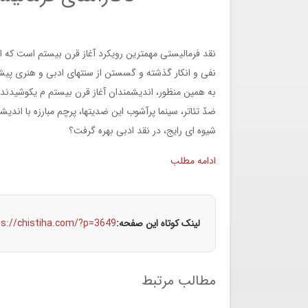
نقد فرمالیستی مهمترین رویكرد آغاز قرن بیستم است که 
نفی و انكار گذشته و گسستن از سنتهای ادبی و هنری پیشین
به همین منظور، اندیشمندان آغاز قرن بیستم م یکوشیدند اد
ضدّ تئاتر، سینما پرآشوب این ضدیتها، پرچم مبارزه با اندیش
شیوه ای رایج، در نقد ادبی بهره گرفت؟
ادامه مطلب
لینک کوتاه این صفحه:
ps://chistiha.com/?p=3649
مطالب مرتبط