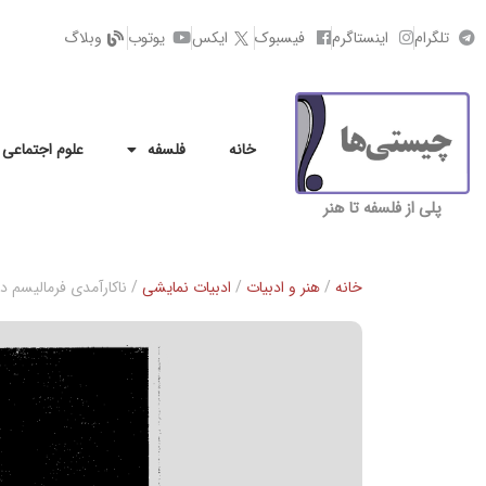
تلگرام
اینستاگرم
فیسبوک
ایکس
یوتوب
وبلاگ
خانه
فلسفه
علوم اجتماعی
پلی از فلسفه تا هنر
خانه
/
هنر و ادبیات
/
ادبیات نمایشی
/ ناکارآمدی فرماليسم د