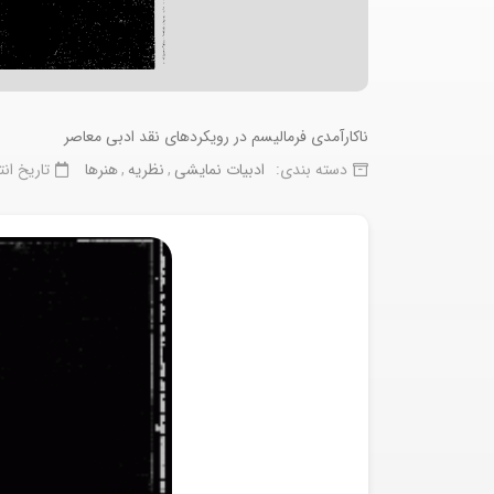
ناکارآمدی فرماليسم در رويکردهای نقد ادبی معاصر
دسته بندی:
ادبیات نمایشی
نظریه
هنرها
تاریخ انت