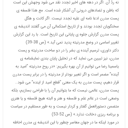
نه ردّ آن. اگر در دهه های اخیر تجدد نقد می شود وجهش این است
که باطن و تضادهای درونی آن آشکار شده است. مع هذا فلسفه ی
پست مدرن ادعا نامه ای علیه تجدد نیست. اگر کانت و هگل
سخنگویان تجدد بودند و از تاریخ استکمالی آن می گفتند اندیشه ی
پست مدرن گزارش جلوه ی پایانی این تاریخ است. با رد این گزارش
تغییر اساسی در وضع مدرنیته پدید نمی آید.» (ص 38-39)
دکتر داوری، ترسیم آینده ی بشر را در دو ساحت مدرنیته و پست
مدرن، نیز تبیین می نماید که در تحلیل پایان بندی نمایشنامه ی
یاسمینا رضا می توانیم از آن بهره بگیریم: «در روح مدرنیته “امید به
آینده” مضمر است و اگر تعبیر بودلر از مدرنیته را در برابر پست مدرن
قرار دهیم، پست مدرن به یک معنی “قطع امید از اینده” می شود…
پست مدرن، عالمی نیست که ما بتوانیم آن را با طراحی بسازیم، بلکه
وضعی است در عالم علم و فلسفه و هنر و البته هیچ فلسفه و یا هنری
متضمن دستورالعمل گفتار و کردار نیست و به طور مستقیم در سیاست
و برنامه ریزی دخالت ندارد.» (ص 52-53)
در مورد اینکه ما در جهان معاصر چطور با این اندیشه ی مدرن احاطه