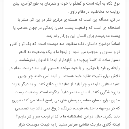
نوع نگاه به آینه است و گفتگو با خود؛ و همزمان به طور توأمان، بیان
روایت به مخاطب، در مقام راوی.
در کل، مسأله این است که هسته ی مرکزی فکر در این اثر، سنتز یا
استحاله ای است که وضعیت پست مدرن زندگی در جهان معاصر، یا
پست مدرنیسم برای انسان این روزگار رقم زده.
اساساً موضوع داستان، نگاه متفاوت سه دوست است. که یک تز و آنتی
تز و سنتزی را موجب می شود. و اینجا ما با یک وضعیت به ظاهر
بسیار ساده امّا کاملاً پیچیده و ناپایدار از ابتدا تا انتهای نمایشنامه، از
رابطه ی فرد با دیگری و با خود مواجه هستیم. این سه دوست مدام در
تلاش برای تثبیت عقاید خود هستند. و البته نمی دانند چرا چنین
عقیده هایی دارند؛ و چرا باید از عقایدشان دفاع کنند. و به دیگر بتازند
یا پرخاشگری کنند. انسان معاصر دقیقاً اینگونه است. وضعیت پست
مدرن برای انسان معاصر، پرسش های بی پاسخ ایجاد می کند؛ طوری
که در مواجهه با خدعه، فریب، نیرنگ، دروغ نمی داند چه تصمیمی
باید بگیرد. حال، در این نمایشنامه ما با کدام فریب سر و کار داریم؟
اینکه گالری دار یک نقاشی سراسر سفید را به قیمت دویست هزار