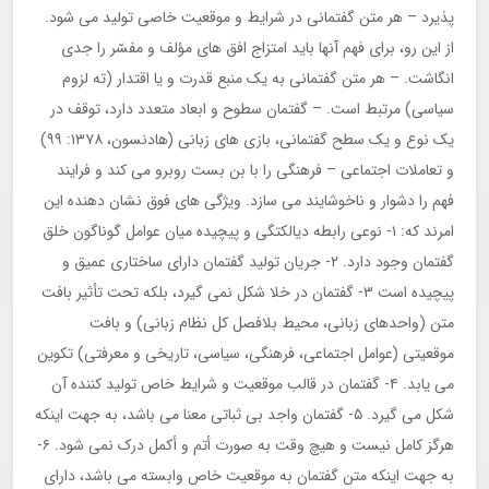
پذیرد – هر متن گفتمانی در شرایط و موقعیت خاصی تولید می شود.
از این رو، برای فهم آنها باید امتزاج افق های مؤلف و مفسّر را جدی
انگاشت. – هر متن گفتمانی به یک منبع قدرت و یا اقتدار (ته لزوم
سیاسی) مرتبط است. – گفتمان سطوح و ابعاد متعدد دارد، توقف در
یک نوع و یک سطح گفتمانی، بازی های زبانی (هادنسون، ۱۳۷۸: ۹۹)
و تعاملات اجتماعی – فرهنگی را با بن بست روبرو می کند و فرایند
فهم را دشوار و ناخوشایند می سازد. ویژگی های فوق نشان دهنده این
امرند که: ١- نوعی رابطه دیالکتگی و پیچیده میان عوامل گوناگون خلق
گفتمان وجود دارد. ۲- جریان توليد گفتمان دارای ساختاری عمیق و
پیچیده است ۳- گفتمان در خلا شکل نمی گیرد، بلکه تحت تأثیر بافت
متن (واحدهای زبانی، محيط بلافصل کل نظام زبانی) و بافت
موقعیتی (عوامل اجتماعی، فرهنگی، سیاسی، تاریخی و معرفتی) تکوین
می یابد. ۴- گفتمان در قالب موقعیت و شرایط خاص تولید کننده آن
شکل می گیرد. ۵- گفتمان واجد بی ثباتی معنا می باشد، به جهت اینکه
هرگز کامل نیست و هیچ وقت به صورت أتم و أكمل درک نمی شود. ۶-
به جهت اینکه متن گفتمان به موقعیت خاص وابسته می باشد، دارای