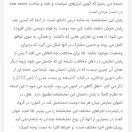
نتیجه می رسیم که گویی ابزارهای سیاست و غلبه و ساخت جامعه همه
در دست مردان است.
پایان این نمایشنامه، به مثابه درس اخلاق است. از آنجا که کمدی باید
پایان خوش داشته باشد، این سه دوست به قوام دوستی شان افزوده
می شود؛ با همه ی تعارض هایی که داشتند. و همگی به سوی توافق
کامل می روند و حسی مشترک در آنها شکل می گیرد که پذیرای
وضعیت موجود باشند. امّا برای مخاطب چه اتفاقی می افتد؟ پس از
پایان نمایش، در ذهن مخاطب نتیجه ای که حاصل می شود لزوماً دیگر
همان آن چیزی نیست که در پایان داستان بود. اینجا من، جمله ای از
دکتر داوری اردکانی، در کتاب “اندیشه ی پست مدرن”، (ص 112) را
ذکر می کنم: «عقل گاهی در کمون می رود، ناپدید می شود.» این جمله
به نظرم کاملاً با پایان داستان این نمایشنامه تطبیق دارد. عقل، در
انتهای نمایش میان هر سه دوست مستحیل شد در کمون؛ در گروه.
در اینترنت اجراهای مختلف این نمایشنامه را می بینیم. امّا شاید بتوان
گفت در بسیاری از آنها، آن روح نمایشنامه چندان به چشم نمی آید.
رویکردهای اجرا مختلف است. و اجراها اکثراً به سمت وجه کمیک