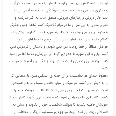
ارتباط با دوستانش. این همان ارتباط انسان با خود، و انسان با دیگری
و دیگران معنا می دهد. خود همین دوگانگی، و نگاه به آدمی در دو
بُعد افکار درونی و رفتارهای بیرونی، متعلق است به آغاز مدرنیته و
دنیای مدرن به این سو. و ما در درام کلاسیک کمتر شاهد چنین تفکیکی
هستیم. این را می توان نسبت داد به تمهید فاصله گذاری برشتی؛ که
گمانم یک مقدار اندک تفاوت دارد با آن. چون ما مخاطبان در این
فواصل، مطلقاً از خط روایت دور نمی شویم. و داستان را فراموش نمی
کنیم. ولی با این تمهید تا حدودی گونه ای ناپایداری به ما القا می شود
که از نوع همان وضعیتی است که در روند زندگی این آدم ها حس می
کنیم.
معمولاً ابتدای هر نمایشنامه و آن جمله ی ابتدایی متن، بار معنایی اثر
را به دوش می کشد. در سبک و سیاق خانم یاسمینا رضا هم همینطور
است. در همین ابتدا حس می کنیم که کاراکترها می خواهند خود را
کشف کنند. این ها در مراحل تعرف که بخواهند قرار بگیرند ناچار باید از
خودشان فاصله بگیرند تا بتوانند شخصیت خود را بکاوند و سخن به
اعترافاتی ژرف باز کنند. اینجا مواجهه ی مستقیم بازیگر با مخاطب از