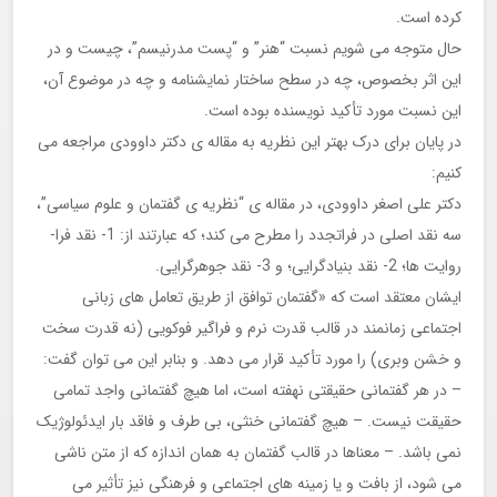
کرده است.
حال متوجه می شویم نسبت “هنر” و “پست مدرنیسم”، چیست و در
این اثر بخصوص، چه در سطح ساختار نمایشنامه و چه در موضوع آن،
این نسبت مورد تأکید نویسنده بوده است.
در پایان برای درک بهتر این نظریه به مقاله ی دکتر داوودی مراجعه می
کنیم:
دکتر علی اصغر داوودی، در مقاله ی “نظریه ی گفتمان و علوم سیاسی”،
سه نقد اصلی در فراتجدد را مطرح می کند؛ که عبارتند از: 1- نقد فرا-
روایت ها؛ 2- نقد بنیادگرایی؛ و 3- نقد جوهرگرایی.
ایشان معتقد است که «گفتمان توافق از طریق تعامل های زبانی
اجتماعی زمانمند در قالب قدرت نرم و فراگیر فوکویی (نه قدرت سخت
و خشن وبری) را مورد تأکید قرار می دهد. و بنابر این می توان گفت:
– در هر گفتمانی حقیقتی نهفته است، اما هیچ گفتمانی واجد تمامی
حقیقت نیست. – هیچ گفتمانی خنثی، بی طرف و فاقد بار ایدئولوژیک
نمی باشد. – معناها در قالب گفتمان به همان اندازه که از متن ناشی
می شود، از بافت و یا زمینه های اجتماعی و فرهنگی نیز تأثیر می