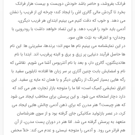
فرانک بفروشد، و حاضر باشد خودش دویست و بیست هزار فرانک
بخرد تا گردش مالی گالری اش را ایجاد کند؛ چرخه ای از فریب را نشان
می دهد. و خوب که دقت کنیم می بینیم ابتدای هر فریب دیگری،
آدمی باید خود را فریب دهد. و این تضاد خواهد داشت با رودرویی با
وجدان؛ و اعتراف به نیّت های سوء.
در این نمایشنامه می بینیم نام ها مهم اند؛ برندها، سلبریتی ها. این نام
ها حاصل فرآیند دنیایی پر زرق و برق و البته پرفریب اند. ابتدا با نام
هاندینگتون، گالری دار، و بعد با نام آنتریوس آشنا می شویم. نقاشی که
نام و امضایش بابت چنین آثاری بر سر زبان ها افتاده؛ تابلویی سفید با
رگه هایی بسیار کمرنگ از رنگهای دیگر و با همان ته مایه ی سفید. این
اغراق نمایشی کمیک است؛ امّا ما را متوجه بازار تجارت هنر می کند که
دارد دچار استحاله می شود. و این پرسش برای مخاطب ایجاد می شود
که هنر چیست؟ هنر مدرن که برای ذهن آدمی چالش هایی ایجاد می
کرد، در عصر بازتولید مکانیکی جای گرفته بود و از سوی هنرشناسان
متعهد به پرسش گرفته می شد. امّا هنر در دوران پست مدرن، از آن
هم فراتر می رود. و آدمی را متوجه نیستی و عدم می کند: خلآ محض.