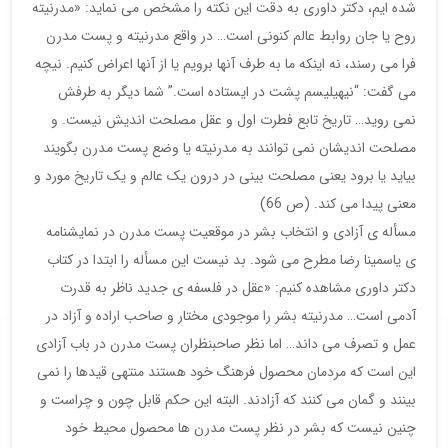
شده ایم، دکتر داوری به دقت این نکته را مشخص می نماید: «مدرنیته
روح یا جان روابط عالم کنونی است… در واقع مدرنیته و پست مدرن
فرا می رسند، نه اینکه ما به طرف آنها برویم یا از آنها اعراض کنیم. نیچه
می گفت: “نیهیلیسم پشت در ایستاده است.” شما دیگر به طرفش
نمی روید… تاریخ تابع فطرت اول و عقل مصلحت اندیش نیست. و
مصلحت اندیشان نمی توانند به مدرنیته یا وضع پست مدرن بگویند
بیاید یا برود یعنی مصلحت بینی در درون یک عالم و یک تاریخ مورد و
معنی پیدا می کند. (ص 66)
مسأله ی آزادی و انتخاب بشر در موقعیت پست مدرن در نمایشنامه
ی یاسمینا رضا مطرح می شود. بد نیست این مسأله را ابتدا در کتاب
دکتر داوری مشاهده کنیم: «عقل در فلسفه ی جدید ناظر به قدرت
آدمی است… مدرنیته بشر را موجودی مختار و صاحب اراده و آزاد در
عمل و تصرف می داند… اما نظر صاحبنظران پست مدرن در باب آزادی
این است که مردمان محصول فرهنگ خود هستند منتهی قیدها را نمی
بینند و گمان می کنند که آزادند. البته این حکم قابل چون و چراست و
چنین نیست که بشر در نظر پست مدرن ها محصول محیط خود