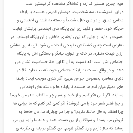
هیچ چیزی هستی ندارد؛ و تماشاگر مشاهده گر نیستی است.
در این نمایشنامه، سه شخصیت، دوستان قدیمی هستند با رابطه
عاطفی عمیق. و در عین حال، شدیداً وابسته به طبقه ی اجتماعی و
جایگاه خود. حفظ و نگهداری این پایگاه های اجتماعی برایشان نهایت
اهمیت را دارد. و جایی که این رابطه ی عاطفی و آن پایگاه اجتماعی در
تعارض است چنین کشمکش بغرنجی ایجاد می شود. آن تابلوی نقاشی
ارزان قیمت منظره، در خانه ی ایوان، بیانگر وابستگی اش به پایگاه
اجتماعی اش است؛ که نسبت به آن تا این حدّ حساسیت نشان می
دهد. و در واقع نسبت به پایگاه اجتماعی خود، تعصب دارد. کلاً در
دنیای معاصر، بخصوص جوامع غربی، آثار هنری موجب ایجاد رابطه
های عمیق میان آدم ها هستند تا پایگاه ها و دسته های اجتماعی
بسازند. اگر کمی فکر کنیم و از خود بپرسیم چرا ما کتاب شعر می خریم؟
و چرا شاعر شعر خود را می فروشد؟ اگر کمی فکر کنیم که ما ایرانی ها
چرا اعتقاد به فال حافظ داریم؟ و چرا سر چهارراه ها، فال حافظ به
فروش می رسد؟ و سؤالاتی از این دست، همه و همه ما را به این می
رساند که نیاز داریم وارد گفتگو شویم. این گفتگو بر پایه ی نظریه ی