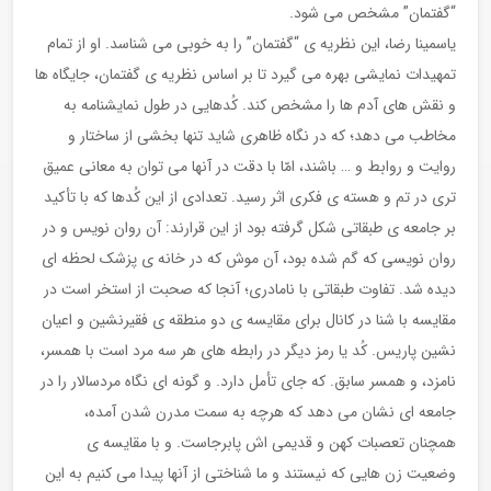
“گفتمان” مشخص می شود.
یاسمینا رضا، این نظریه ی “گفتمان” را به خوبی می شناسد. او از تمام
تمهیدات نمایشی بهره می گیرد تا بر اساس نظریه ی گفتمان، جایگاه ها
و نقش های آدم ها را مشخص کند. کُدهایی در طول نمایشنامه به
مخاطب می دهد؛ که در نگاه ظاهری شاید تنها بخشی از ساختار و
روایت و روابط و … باشند، امّا با دقت در آنها می توان به معانی عمیق
تری در تم و هسته ی فکری اثر رسید. تعدادی از این کُدها که با تأکید
بر جامعه ی طبقاتی شکل گرفته بود از این قرارند: آن روان نویس و در
روان نویسی که گم شده بود، آن موش که در خانه ی پزشک لحظه ای
دیده شد. تفاوت طبقاتی با نامادری؛ آنجا که صحبت از استخر است در
مقایسه با شنا در کانال برای مقایسه ی دو منطقه ی فقیرنشین و اعیان
نشین پاریس. کُد یا رمز دیگر در رابطه های هر سه مرد است با همسر،
نامزد، و همسر سابق. که جای تأمل دارد. و گونه ای نگاه مردسالار را در
جامعه ای نشان می دهد که هرچه به سمت مدرن شدن آمده،
همچنان تعصبات کهن و قدیمی اش پابرجاست. و با مقایسه ی
وضعیت زن هایی که نیستند و ما شناختی از آنها پیدا می کنیم به این