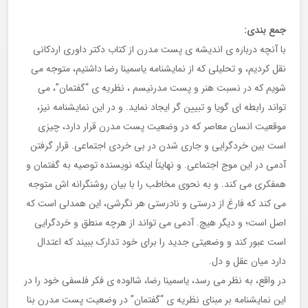
جمع بندی:
با آنچه درباره ی اندیشه ی پست مدرن از کتاب دکتر داوری اردکانی
نقل کردیم، و تحلیلی که از نمایشنامه یاسمینا رضا داشتیم، متوجه می
شویم که در نسبت هنر و پست مدرنیسم ، نظریه ی “گفتمان”، می
تواند رابطه ای گویا و تبیین گر ایجاد نماید. و در این نمایشنامه نیز،
موقعیت انسان معاصر که در وضعیت پست مدرن قرار دارد، چیزی
است بین خردگرایی و جاری شدن در بی خردی اجتماعی. قرار گرفتن
آدمی در این موج اجتماعی. و نهایتاً اینکه نویسنده توصیه به گفتمان و
همفکری می کند. و به نحوی مخاطب را با بیان روشنگرانه اش متوجه
می کند که فارغ از درستی و نادرستی هر نگرشی، این همدلی است که
اصل است؛ و دیگر هیچ. آدمی می تواند از هرچه منطق و خردگرایی
است عبور کند و وضعیتی جدید را برای خود تدارک ببیند که اعتدال
دارد میان عقل و دل.
در واقع، به نظر می رسد، یاسمینا رضا، شالوده ی فکر فلسفی خود را در
این نمایشنامه بر مبنای نظریه ی “گفتمان” در وضعیت پست مدرن بنا