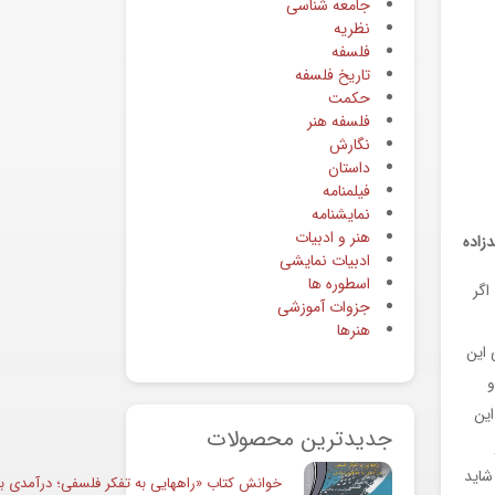
جامعه شناسی
نظریه
فلسفه
تاریخ فلسفه
حکمت
فلسفه هنر
نگارش
داستان
فیلمنامه
نمایشنامه
هنر و ادبیات
زاده
ادبیات نمایشی
اسطوره ها
) تشکیل می ‏دهد. اگر
جزوات آموزشی
هنرها
 این
و
این
جدیدترین محصولات
شاید
خوانش کتاب «راههایی به تفکر فلسفی؛ درآمدی به