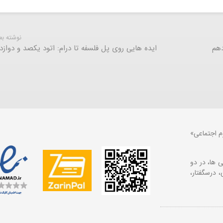
نوشته ب
دهم
ایده هایی روی پل فلسفه تا درام: اتود یکصد و دوازد
م اجتماعی»
 ها، در دو
 درسگفتار،