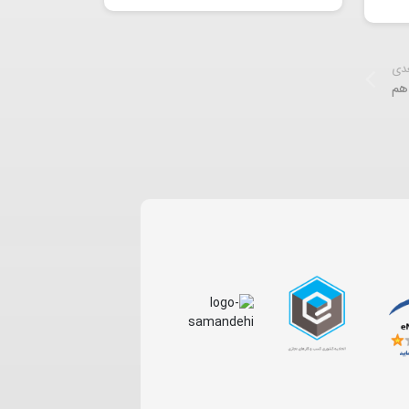
عدی
هم