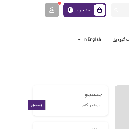
سبد خرید
0
 گروه پل
In English
جستجو
جستجو