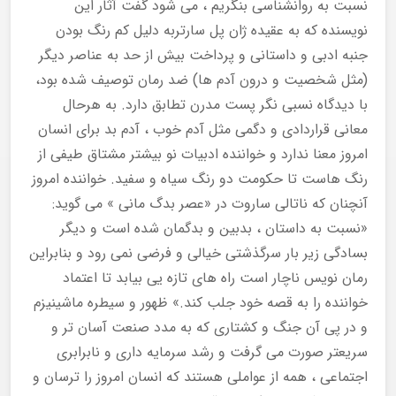
نسبت به روانشناسی بنگریم ، می شود گفت آثار این
نویسنده که به عقیده ژان پل سارتربه دلیل کم رنگ بودن
جنبه ادبی و داستانی و پرداخت بیش از حد به عناصر دیگر
(مثل شخصیت و درون آدم ها) ضد رمان توصیف شده بود،
با دیدگاه نسبی نگر پست مدرن تطابق دارد. به هرحال
معانی قراردادی و دگمی مثل آدم خوب ، آدم بد برای انسان
امروز معنا ندارد و خواننده ادبیات نو بیشتر مشتاق طیفی از
رنگ هاست تا حکومت دو رنگ سیاه و سفید. خواننده امروز
آنچنان که ناتالی ساروت در «عصر بدگ مانی » می گوید:
«نسبت به داستان ، بدبین و بدگمان شده است و دیگر
بسادگی زیر بار سرگذشتی خیالی و فرضی نمی رود و بنابراین
رمان نویس ناچار است راه های تازه یی بیابد تا اعتماد
خواننده را به قصه خود جلب کند.» ظهور و سیطره ماشینیزم
و در پی آن جنگ و کشتاری که به مدد صنعت آسان تر و
سریعتر صورت می گرفت و رشد سرمایه داری و نابرابری
اجتماعی ، همه از عواملی هستند که انسان امروز را ترسان و