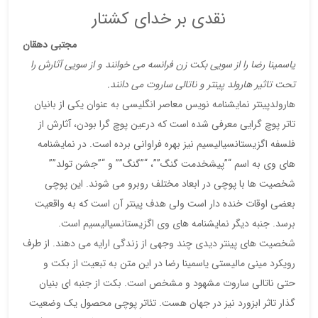
نقدی بر خدای کشتار
مجتبی دهقان
یاسمینا رضا را از سویی بکت زن فرانسه می خوانند و از سویی آثارش را
تحت تاثیر هارولد پینتر و ناتالی ساروت می دانند.
هارولدپینتر نمایشنامه نویس معاصر انگلیسی به عنوان یکی از بانیان
تاتر پوچ گرایی معرفی شده است که درعین پوچ گرا بودن، آثارش از
فلسفه اگزیستانسیالیسیم نیز بهره فراوانی برده است. در نمایشنامه
های وی به اسم “”پیشخدمت گنگ””، “”گنگ”” و “”جشن تولد””
شخصیت ها با پوچی در ابعاد مختلف روبرو می شوند. این پوچی
بعضی اوقات خنده دار است ولی هدف پینتر آن است که به واقعیت
برسد. جنبه دیگر نمایشنامه های وی اگزیستانسیالیسیم است.
شخصیت های پینتر دیدی چند وجهی از زندگی ارایه می دهند. از طرف
رویکرد مینی مالیستی یاسمینا رضا در این متن به تبعیت از بکت و
حتی ناتالی ساروت مشهود و مشخص است. بکت از جنبه ای بنیان
گذار تاثر ابزورد نیز در جهان هست. تئاتر پوچی محصول یک وضعیت