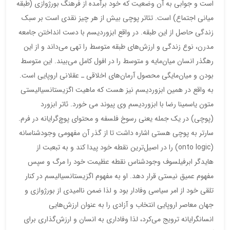
است و جوابی به آن وضعیت که خود برآمده از فرهنگ بورژوازی (طبقه
میانی اجتماع) است. تئاتر پوچی بیش از هر چیز نقدی است بر سبک
زندگی حاصل از این طبقه. در واقع ابزوردیسم با دست انداختن جامعه
مدرن، نوع زندگی و ارزش‌های طبقه متوسط را تهی می‌داند و از این
رهگذر انسان میان‌مایه و متوسط را در افول کامل می‌بیند. این متوسط
بودن و میان‌مایگی محصول آرمان‌های اخلاقی ـ عقلانی اروپایی است.
به واقع در همین ابزوردیسم نیز هست که ماهیت اگزیستانسیالیستی
متون یاسمینا رضا با ابزوردیسم وی پیوند می خورد. ئاتر ابزورد
(پوچی) در یک جمله یعنی رسوخ فلسفه و محتوای پوچ‌گرایانه در فرم.
سارتر به پوچی هستی اشاره داشت تا از گذر آن مفهومی وجودشناسانه
(onto logic) را در اصیل‌‌ترین نقطه خود پیدا کند و به تبعبت از
هایدگر ابرفیلسوف وجودشناس نقطه عظیمت خود را مرگ و سپس
مفهوم عمیق نیستی قرار دهد. او به مفهوم اگزیستانسیالیسم در کنار
تلقی خود از امر سیاسی وفادار بود و لذا ضمن ناامیدی از بورژوازی و
جهان معاصر اروپایی انتخاب و آزادی را به عنوان ارزش‌هایی
انسانگرایانه ترویج می‌کرد، لذا وفاداری به انسان و ارزش‌گذاری برای