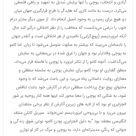
آزادی و انتخاب، پوچی را تنها برایش تبدیل به تمهید و راهی فلسفی
می‌کرد، درست به مانند کاری که هایدگر با طرح قرارگیری جهان میان
دو هیچ برای رسیدن به وجود اصیل انجام داد. از سوی دیگر سارتر درام
خوب را درامی می‌دانست که مخاطب را از نظر اخلاقی درگیر کند حال
آنکه ابزوردیسم (پوچ‌گرایی) ناامیدی از هر اخلاقی است و آنقدر جهان
را نابسامان می‌بیند که بیشتر به سکوت متوسل می‌شود تا زبان. اما کامو
به پوچی وفادارتر بود و جهان را غرق شده در بی‌‌معنایی به نمایش
می‌گذاشت. آنچه کامو را از تئاتر ابزورد یا پوچی با فاصله قرار می‌داد،
منطق گفتاری او بود؛ کامو برای نمایش پوچی به سلسله منطقی و
معنازای روایت داستانی پناه می‌برد و این باعث می‌شد که با وجود
محتوای پوچ نوع پرداخت منطقی درام در آثارش خود باعث تناقض
شود، به شکلی که پوچی را معنا محور کند اینها همه کنار روحیه پر شور
الجزایری او بود که از لایه های زیرین آثارش از نظر برخی منتقدان
بیرون می‌زد و با بی‌روحی ابزوردیسم نمی‌خواند. سیریل کانلی منتقد
انگلیسی معتقد بود “به دلیل الجزایری بودن کامو؛ نوعی شوق زندگی و
جوانی که رنگی مدیترانه‌‌ای دارد، به پوچی و مرگ در کار او توازن