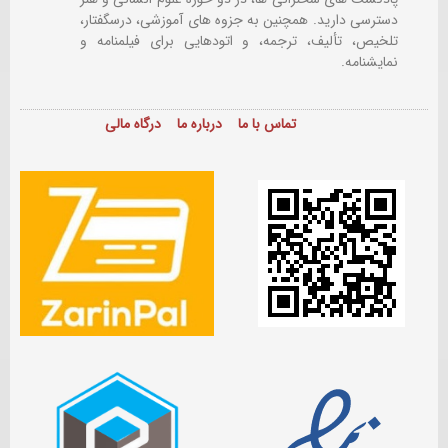
دسترسی دارید. همچنین به جزوه های آموزشی، درسگفتار،
تلخیص، تألیف، ترجمه، و اتودهایی برای
فیلمنامه و
نمایشنامه.
تماس با ما
درباره ما
درگاه مالی