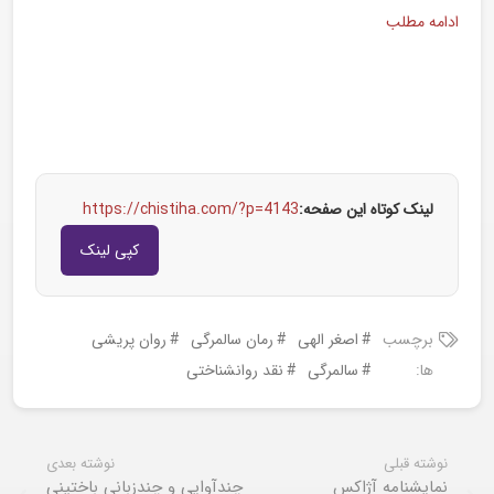
ادامه مطلب
لینک کوتاه این صفحه:
https://chistiha.com/?p=4143
کپی لینک
برچسب
اصغر الهی
رمان سالمرگی
روان پریشی
ها:
سالمرگی
نقد روانشناختی
نوشته قبلی
نوشته بعدی
نمایشنامه آژاکس
چندآوایی و چندزبانی باختینی