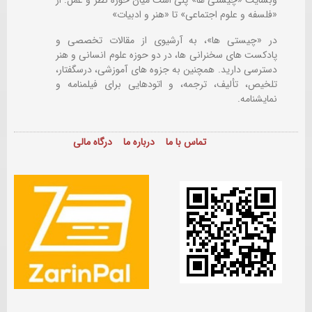
«فلسفه و علوم اجتماعی» تا «هنر و ادبیات»
در «چیستی ها»، به آرشیوی از مقالات تخصصی و
پادکست های سخنرانی ها، در دو حوزه علوم انسانی و هنر
دسترسی دارید. همچنین به جزوه های آموزشی، درسگفتار،
تلخیص، تألیف، ترجمه، و اتودهایی برای
فیلمنامه و
نمایشنامه.
تماس با ما
درباره ما
درگاه مالی