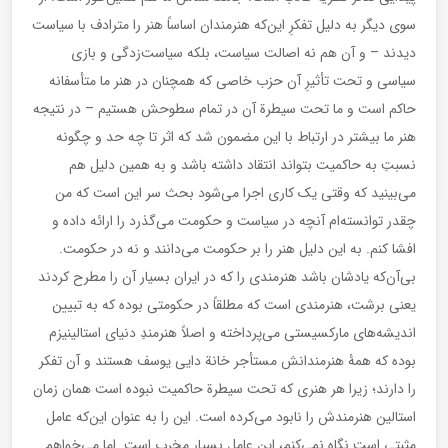
سوی دیگر به دلیل تفکرِ این‌که هنرمندان اساساً هنر را مترادف با سیاست
دیدند – و آن هم نه اصالت سیاست، بلکه سیاست‌زدگی و بازی
سیاسی و تحت تأثیرِ آن حزب خاصی که همچنان در هنر ما متأسفانه
حاکم است و ما تحت سیطرة آن در تمام سطوحش هستیم – در نتیجه
هنر ما بیشتر در ارتباط با این مضمون شد که اثر تا چه حد و چگونه
نسبتِ به حاکمیت بتواند انتقاد داشته باشد و به همین دلیل هم
می‌بینید که وقتی یک کاری اجرا می‌شود بحث سر این است که من
چقدر توانسته‌ام آنچه در سیاست و حکومت می‌گذرد را ارائه داده و
افشا کنم. به این دلیل هنر را بر حکومت می‌دانند و نه در حکومت.
بی‌آن‌که یادشان باشد هنرمندی را که در ایران بسیار آن را مطرح کردند
یعنی برشت، هنرمندی است که مطلقاً در حکومتی بوده که به تبیین
اندیشه‌های مارکسیستی می‌پرداخته و اصلاً هنرمندِ دنیای استالینیزم
بوده که همۀ هنرمندانش مستأجر خانة دایی یوسف هستند و آن تفکر
را دارند؛ زیرا هر هنری که تحت سیطرة حاکمیت نبوده است همان زمان
استالین هنرمندش را نابود می‌کرده است. این را به عنوان این‌که عامل
مثبتی است نگاه نمی‌کنم، این عامل بسیار مخرب است. اما می‌خواهم