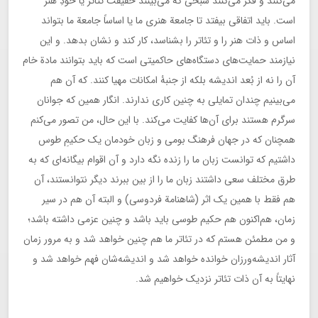
می‌کنند و فکر می‌کنند شبحی که می‌بینند حقیقت تئاتر یا خودِ هنر
است. باید اتفاقی بیفتد تا جامعة هنری ما یا اساساً جامعة ما بتواند
اساس و ذات هنر را و تئاتر را بشناسد، کار کند و نشان بدهد. و این
نیازمند حمایت‌های دستگاه‌های حاکمیتی است که باید بتوانند مادة خام
آن را نه از بُعد اندیشه بلکه از جنبۀ امکانات مهیا کنند. که آن هم
می‌بینیم چندان تمایلی به چنین کاری ندارند. انگار همین که جوانان
سرگرم هستند برای آن‌ها کفایت می‌کند. با این حال، من تصور می‌کنم
همچنان که در جهان فرهنگ بومی و زبان خودمان یک حکیمِ طوس
داشتیم که توانست زبان ما را زنده نگه دارد و آن اقوام بیگانه‌ای که به
طرق مختلف سعی داشتند زبان ما را از بین ببرند دیگر نتوانستند، آن
هم فقط با همین یک اثر (شاهنامة فردوسی) و البته آن هم در سیر
زمان، هم‌اکنون هم حکیم طوسی باید باشد و چنین عزمی داشته باشد؛
و من مطمئن هستم که در تئاتر ما هم چنین خواهد شد و به مرور زمان
آثار اندیشه‌ورزان خوانده خواهد شد و اندیشه‌شان فهم خواهد شد و
نهایتاً به آن ذات تئاتر نزدیک خواهیم شد.