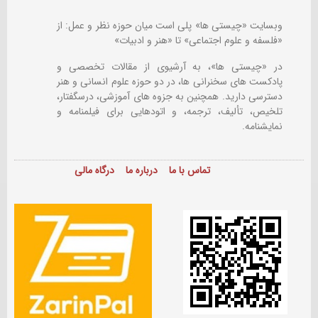
وبسایت «چیستی ها» پلی است میان حوزه نظر و عمل: از
«فلسفه و علوم اجتماعی» تا «هنر و ادبیات»
در «چیستی ها»، به آرشیوی از مقالات تخصصی و
پادکست های سخنرانی ها، در دو حوزه علوم انسانی و هنر
دسترسی دارید. همچنین به جزوه های آموزشی، درسگفتار،
تلخیص، تألیف، ترجمه، و اتودهایی برای
فیلمنامه و
نمایشنامه.
تماس با ما
درباره ما
درگاه مالی