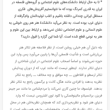
* تا به حال ارتباط دانشکده‌های علوم اجتماعی و گروه‌های فلسفه در
ایران به قدری کمرنگ بوده که ما نتوانستیم آفرینش‌های فکری
مستقل ایرانی چندانی داشته باشیم و اغلب تولیداتمان وام‌گرفته از
دنیای غرب بوده است. به نظر می‌آید دانشکدة هنر هم روی خوشی به
علوم انسانی و علوم اجتماعی نشان نمی‌دهد و ارتباط بین این علوم و
هنر به نوعی قطع شده است. آیا شما این گزاره را قبول دارید؟
بله دلیل آن هم خیلی روشن است، از نظر فلاسفه هنر تئاتر هنر
بی‌ارزشی است و شأنیت فلسفی آن‌ها را پایین می‌آورد پس وارد این
حوزه نمی‌شوند و اساساً اصحاب علوم اجتماعی در ایران شناختی از
دنیای تئاتر ندارند. اینطور نیست که مانند غرب که از دوران پیدایش
تئاتر ارسطو و افلاطون ــ‌ چه موافق و چه مخالف ــ راجع به تئاتر
نظریه‌ بدهند یا افرادی مانند هگل، کانت و برگسون راجع به تئاتر نظر
بدهند. فیلسوف ما چنین کاری نمی‌کند یا مردم‌شناسِ ما مانند سر جیمز
فریزر، برانسیلاو مالینوفسکی یا کلود لوی اشتروس نیست که وارد
دنیای هنر شود و نظریه‌پردازی کند که همچنان نظریه‌اش هم در محل
پیدایی تئاتر نظریة غالب است. جامعه‌شناس ما هم همین‌طور است. از