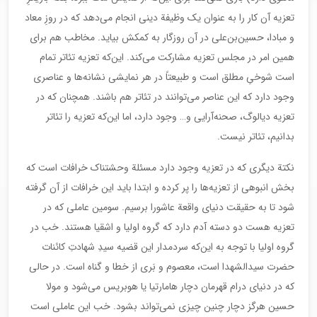
تعزیه آن کار را به عنوان یک وظیفة دینی انجام می‌دهد که در روزِ معاد
و مبادا، حسین‌بن‌علی در آن روزگار به کمکش بیاید. مخاطب هم برای
همین امر در مجلس تعزیه مشارکت می‌کند. این‌که تعزیه تئاتر تمام
است شوخیِ مطلق است و طبیعتاً در هر نمایشی نشانه‌ها و عناصری
وجود دارد که این عناصر می‌توانند در تئاتر هم باشند. همچنان که در
تعزیه دیالوگ، صحنه‌آرایی و… وجود دارد، اما این‌که تعزیه را تئاتر
بدانیم، تئاتر نیست.
نکتة دیگری که در تعزیه وجود دارد مسئلة وحشتناک خرافات است که
بخش انبوهی از تعزیه‌ها را پر کرده و ابتدا باید این خرافات از آن گرفته
شود تا به حقیقت دنیای واقعة عاشورا برسیم. سومین عاملی که در
تعزیه هست دو دسته آدم دارد که گروه اولیا و اشقیا هستند. خب در
گروه اولیا با توجه به این‌که سردمدار این قضیه سیدِ شهادتِ کائنات
حضرت سیدالشهدا است، معصوم و بَری از خطا و گناه است. در حالی
که در دنیای درام قهرمان دچار هامارتیا یا هوبریس می‌شود و مولا
حسین هرگز دچار چنین چیزی نمی‌تواند بشود. خب این عاملی است