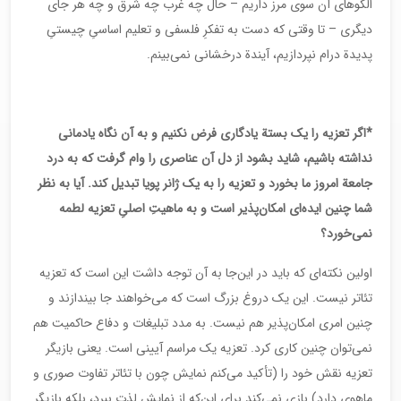
الگوهای آن سوی مرز داریم – حال چه غرب چه شرق و چه هر جای
دیگری – تا وقتی که دست به تفکرِ فلسفی و تعلیم اساسیِ چیستیِ
پدیدة درام نپردازیم، آیندة درخشانی نمی‌بینم.
*اگر تعزیه را یک بستة یادگاری فرض نکنیم و به آن نگاه یادمانی
نداشته باشیم، شاید بشود از دل آن عناصری را وام گرفت که به درد
جامعة ‌امروز ما بخورد و تعزیه را به یک ژانر پویا تبدیل کند. آیا به نظر
شما چنین ایده‌ای امکان‌پذیر است و به ماهیتِ اصلیِ تعزیه لطمه
نمی‌خورد؟
اولین نکته‌ای که باید در این‌جا به آن توجه داشت این است که تعزیه
تئاتر نیست. این یک دروغ بزرگ است که می‌خواهند جا بیندازند و
چنین امری امکان‌پذیر هم نیست. به مدد تبلیغات و دفاع حاکمیت هم
نمی‌توان چنین کاری کرد. تعزیه یک مراسم آیینی است. یعنی بازیگر
تعزیه نقش خود را (تأکید می‌کنم نمایش چون با تئاتر تفاوت صوری و
ماهوی دارد) بازی نمی‌کند برای این‌که از نمایش لذت ببرد، بلکه بازیگرِ