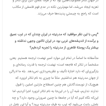
در جهان تئاتر ممنوعیت‌هایی بود که از طرف علمای دین برای تئاتر و
تعزیه ایجاد می‌شد، اما مهم‌ترین نکته در عدمِ فهمِ فلسفی از مکاتب
است که راجع به چیستیِ پدیده‌ها حرف می‌زند.
*پس با این نظر موافقید که مدرنیته در ایران چندان که در غرب عمیق
و برآمده از اندیشه‌های غربی بود در ایران تاکنون وجهی نداشته و
بیشتر یک پوستة ظاهری از مدرنیته را تجربه کرده‌ایم؟
متأسفانه ما اساساً در تمام این موارد اسیرِ نهضت ترجمه هستیم. یعنی
مشخصاً در تئاتر که فاجعه است؛ نهضت ترجمه با قدرت رسانه‌ای و
یارگیری‌ای که دارد اجازة تألیف و نظریه‌پردازی نمی‌دهد. بله ما ادراکی
از جهان مدرنیته هم نداشتیم. مثلاً ما چیزی به نام تئاتر ابزورد که
هیچ‌یک از نویسندگانش هم چنین اصطلاح مارتین اسلین را قبول
ندارند نداریم، شبه آن را در این‌جا به نام تئاتر ابزورد اجرا کردیم، اما
این‌که نگاه کنیم که آیا در جامعة ما چنین ضرورتی وجود دارد؟ و چه
عاملی باعث می‌شود که غرب به طرف مدرنیته برود؟ و آیا این عامل در