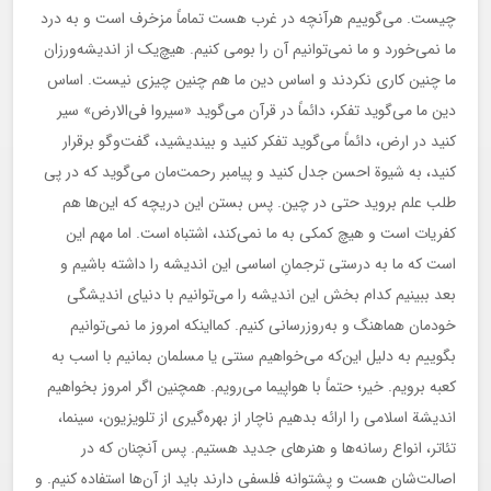
چیست. می‌گوییم هرآنچه در غرب هست تماماً مزخرف است و به درد
ما نمی‌خورد و ما نمی‌توانیم آن را بومی کنیم. هیچ‌یک از اندیشه‌ورزان
ما چنین کاری نکردند و اساس دین ما هم چنین چیزی نیست. اساس
دین ما می‌گوید تفکر، دائماً در قرآن می‌گوید «سیروا فی‌الارض» سیر
کنید در ارض، دائماً می‌گوید تفکر کنید و بیندیشید، گفت‌وگو برقرار
کنید، به شیوة احسن جدل کنید و پیامبر رحمت‌مان می‌گوید که در پی
طلب علم بروید حتی در چین. پس بستن این دریچه که این‌ها هم
کفریات است و هیچ کمکی به ما نمی‌کند، اشتباه است. اما مهم این
است که ما به درستی ترجمانِ اساسی این اندیشه را داشته باشیم و
بعد ببینیم کدام بخش این اندیشه را می‌توانیم با دنیای اندیشگی
خودمان هماهنگ و به‌روزرسانی کنیم. کمااینکه امروز ما نمی‌توانیم
بگوییم به دلیل این‌که می‌خواهیم سنتی یا مسلمان بمانیم با اسب به
کعبه برویم. خیر؛ حتماً با هواپیما می‌رویم. همچنین اگر امروز بخواهیم
اندیشة اسلامی را ارائه بدهیم ناچار از بهره‌گیری از تلویزیون، سینما،
تئاتر، انواع رسانه‌ها و هنرهای جدید هستیم. پس آنچنان که در
اصالت‌شان هست و پشتوانه فلسفی دارند باید از آن‌ها استفاده کنیم. و