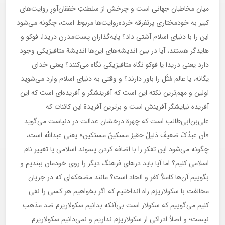
میان مخاطبان جهانی است و چرخش از سلطنتِ خفقان‌آورِ روایت‌های
کبیر به خودمختاری پرتفرقه خرده‌روایت‌ها مربوط است، چگونه می‌شود
این را با دنیای اسلام آشتی داد؟ پایه‌گذاران پست‌مدرن دریدا، فوکو و
هایدگر هستند، آیا در بین اندیشه‌های این‌ها اندیشة متافیزیکی وجود
دارد یعنی دریدا یا فوکو نگاه متافیزیکی نگاه می‌کنند؟ یعنی خدای
یگانه، یا عالم مُثُل را باور دارند؟ و وقتی به دنیای اسلام وارد می‌شوید
اولین و مهم‌ترین نکته این است که آفرینشگر و آفریده‌ای است که این
آفریده نیایشگر آفرینش است و برترین آفریدة این کائنات که
علی‌بن‌ابی‌طالب است که چهرة درخشان عدالت در دنیاست می‌گوید
«أن عبدُکَ ضعیفُ ذلیلٌ حقیرٌ مسکینٌ مستکین» یعنی عبدالله است،
چگونه می‌شود این تفکر را با اضافه کردن پسوند اسلامی یا تغییر نام
اسلامی کنیم؟ اما آیا باید درهای فرهنگ دیگر را روی خودمان ببندیم و
بگوییم آن‌ها کاملاً کفر و الحاد است؟ مانند مضحکه‌ای که در جریان
مخالفت با سکولاریزم راه انداختیم که اگر بخواهیم هر کسی را نفی
کنیم می‌گوییم که سکولار است بی‌آنکه بدانیم سکولاریزم ضد مذهب
نیست؛ و اصلاً ادراکی از سکولاریزم نداریم و نمی‌دانیم سکولاریزم