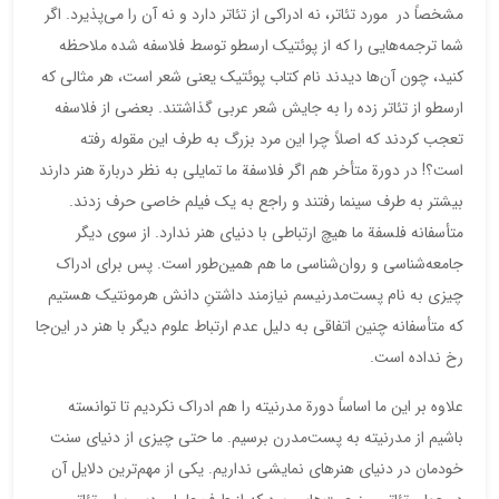
مشخصاً در مورد تئاتر، نه ادراکی از تئاتر دارد و نه آن را می‌پذیرد. اگر
شما ترجمه‌هایی را که از پوئتیک ارسطو توسط فلاسفه شده ملاحظه
کنید، چون آن‌ها دیدند نام کتاب پوئتیک یعنی شعر است، هر مثالی که
ارسطو از تئاتر زده را به جایش شعر عربی گذاشتند. بعضی از فلاسفه
تعجب کردند که اصلاً چرا این مرد بزرگ به طرف این مقوله رفته
است؟! در دورة‌ متأخر هم اگر فلاسفة ما تمایلی به نظر دربارة هنر دارند
بیشتر به طرف سینما رفتند و راجع به یک فیلم خاصی حرف زدند.
متأسفانه فلسفة ما هیچ ارتباطی با دنیای هنر ندارد. از سوی دیگر
جامعه‌شناسی و روان‌شناسی ما هم همین‌طور است. پس برای ادراک
چیزی به نام پست‌مدرنیسم نیازمند داشتنِ دانش هرمونتیک هستیم
که متأسفانه چنین اتفاقی به دلیل عدم ارتباط علوم دیگر با هنر در این‌جا
رخ نداده است.
علاوه بر این ما اساساً دورة مدرنیته را هم ادراک نکردیم تا توانسته
باشیم از مدرنیته به پست‌مدرن برسیم. ما حتی چیزی از دنیای سنت
خودمان در دنیای هنرهای نمایشی نداریم. یکی از مهم‌ترین دلایل آن