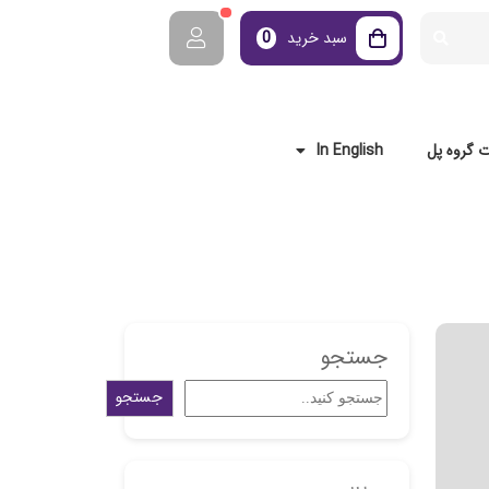
سبد خرید
0
 گروه پل
In English
جستجو
جستجو