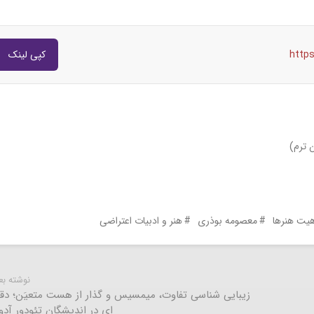
http
کپی لینک
 ترم)
هیت هنرها
معصومه بوذری
هنر و ادبیات اعتراضی
نوشته ب
زیبایی شناسی تفاوت، میمسیس و گذار از هست متعیَن؛ دقی
ای در اندیشگان تئودور آدور