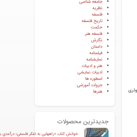
جامعه شناسی
نظریه
فلسفه
تاریخ فلسفه
حکمت
فلسفه هنر
نگارش
داستان
فیلمنامه
نمایشنامه
هنر و ادبیات
ادبیات نمایشی
اسطوره ها
جزوات آموزشی
وذری
هنرها
جدیدترین محصولات
خوانش کتاب «راههایی به تفکر فلسفی؛ درآمدی به