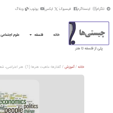
تلگرام
اینستاگرم
فیسبوک
ایکس
یوتوب
وبلاگ
خانه
فلسفه
علوم اجتماعی
پلی از فلسفه تا هنر
خانه
/
آموزش
/ گفتارها؛ ماهیت هنرها (1): هنر اعتراضی، شعر