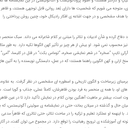
 تیپ و کاراکتر هستند؛ و اصولاً پروتاگونیست و آنتاگونیستی در این نمایشنامه ها ن
ی وی، متوجه می شویم که شخصیت ها دارای بُعد روانی قابل توجهی هستند، و ظاهر 
ده با هدف مشخصی و در جهت اشاعه ی افکار رادیکال خود، چنین روش پرداختی را
 دفاع کرده و شأن ادبیات و تئاتر را مبتنی بر کلام شاعرانه می داند. سبک منحصر ب
یز محسوب نمی شود. او بیش از هر چیز بر تأثیر کهن الگوها تکیه دارد. به طور مثال
ر آرکی تایپِ “صخره” در شعر نمایشی صخره، “توماس بکت” در قتل در کلیسا، “آمی” 
 سنخ ازلی و کهن الگویی راهنما هستند؛ که در عمل، دلبستگی نویسنده را به آئین ها
برمبنای زیرساخت و الگوی تاریخی و اسطوره ای مشخصی در نظر گرفت. به علاوه، 
ه های او، با همه ی منحصر به فرد بودن ظاهرشان، کاملاً عملی، جذاب و گویا است.
وت است، بیشتر بر ماهیت آهنگین بودن کلام در نمایش تأکید دارد تا در عین ظاهر
ن حال و گذشته در سیلان بماند؛ حتی در نمایشنامه ی سوئینی آگونیستس، که ب
ا اینهمه او عملکرد تعلیم و تزکیه را در ساحت تئاتر، حتی تئاتری که ظاهراً مدعی 
 گونه ای آموزشکده ی ترویج رهبانیت را توقع دارد. در مجموع می توان گفت، در آثار