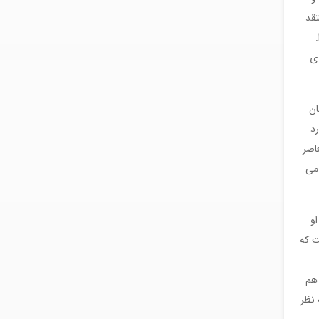
تقد
 ی
ان
رد
اصر
 می
و
ت که
 هم
 نظر