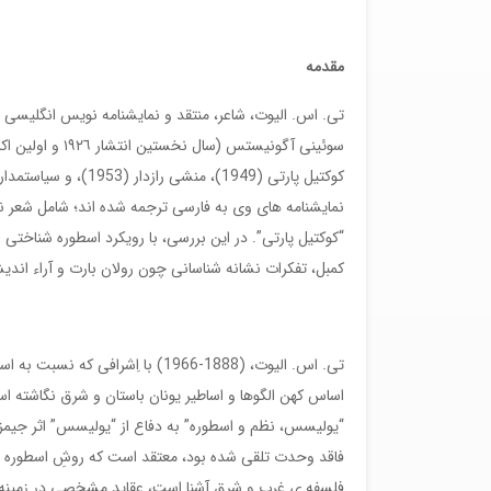
مقدمه
نمایشنامه های وی به فارسی ترجمه شده اند؛ شامل شعر نم
“کوکتیل پارتی”. در این بررسی، با رویکرد اسطوره شناختی 
کمبل، تفکرات نشانه شناسانی چون رولان بارت و آراء اندی
تی. اس. الیوت، (1888-1966) با اِ
“یولیسس، نظم و اسطوره” به دفاع از “یولیسس” اثر جیمز 
فلسفه ی غرب و شرق آشنا است، عقاید مشخصی در زمینه ی