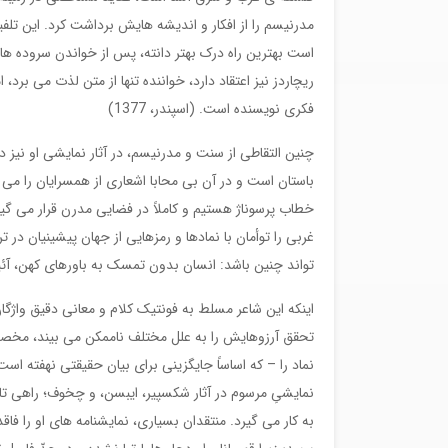
مدرنیسم را از افکار و اندیشه هایش برداشت کرد. این تلفیق
است بهترین راه درک بهتر دانته، پس از خواندن سروده های 
ریچاردز نیز اعتقاد دارد، خواننده تنها از متن لذت می برد، 
فکری نویسنده است. (اسپندر، 1377)
چنین التقاطی از سنت و مدرنیسم، در آثار نمایشی او نیز 
باستان است و در آن بی محابا اشعاری از همسرایان را می 
خطاب پرسوناژ هستیم و کاملاً در فضایی مدرن قرار می گیر
غربی را توأمان با نمادها و رمزهایی از جهان پیشینیان در 
تواند چنین باشد: انسان بدون تمسک به باورهای کهن، آئی
اینکه این شاعر مسلط به فونتیک کلام و معانی دقیق واژگ
تحقق آرزوهایش را به علل مختلف ناممکن می بیند، مخص
نماد را – که اساساً جایگزینی برای بیان حقیقتی نهفته 
نمایشیِ مرسوم در آثار شکسپیر، ایبسن، و چخوف؛ راهی تازه
به کار می گیرد. منتقدان بسیاری، نمایشنامه های او را ف