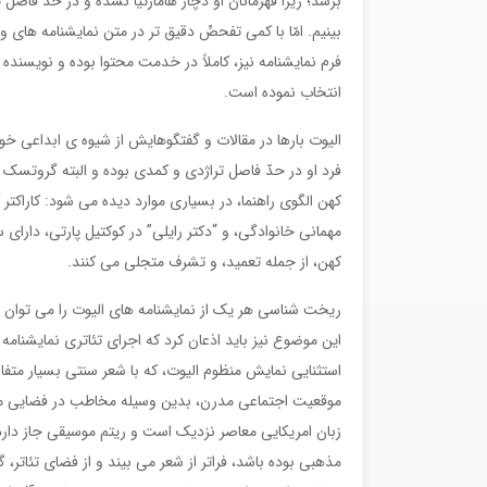
برسد؛ زیرا قهرمانان او دچار هامارتیا نشده و در حدّ فاصل
بینیم. امّا با کمی تفحصِّ دقیق تر در متن نمایشنامه ها
فرم نمایشنامه نیز، کاملاً در خدمت محتوا بوده و نویسن
انتخاب نموده است.
الیوت بارها در مقالات و گفتگوهایش از شیوه ی ابداعی خود
فرد او در حدّ فاصل تراژدی و کمدی بوده و البته گروتسک ن
کهن الگوی راهنما، در بسیاری موارد دیده می شود: کاراکت
مهمانی خانوادگی، و “دکتر رایلی” در کوکتیل پارتی، دارای
کهن، از جمله تعمید، و تشرف متجلی می کنند.
ریخت شناسی هر یک از نمایشنامه های الیوت را می توان 
این موضوع نیز باید اذعان کرد که اجرای تئاتری نمایشنام
استثنایی نمایش منظوم الیوت، که با شعر سنتی بسیار متفا
موقعیت اجتماعی مدرن، بدین وسیله مخاطب در فضایی میا
زبان امریکایی معاصر نزدیک است و ریتم موسیقی جاز دارد. ب
مذهبی بوده باشد، فراتر از شعر می بیند و از فضای تئاتر،