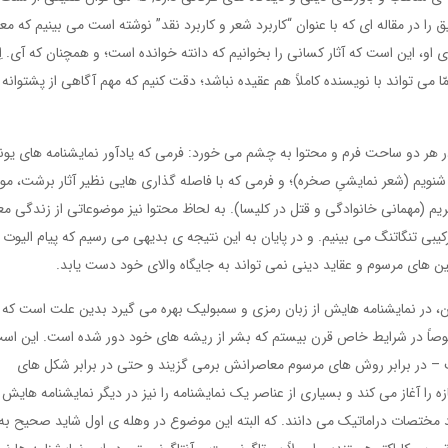
 را در مقاله ای که با عنوان “کاربرد شعر و کاربرد نقد” نوشته است می بینیم که مع
او، این است که آثار کسانی را بخوانیم که دانته خوانده است؛ و همچنان که آی. اِ.
امّا می تواند با نویسنده کاملاً هم عقیده نباشد؛ دقت کنیم که مهم آگاهی از پشتوانه
در هر دو ساحت فرم و محتوا به چشم می خورد: فرمی که یادآور نمایشنامه های یون
شنویم (شعر نمایشیِ صخره)؛ و فرمی که با فاصله گذاری هایی نظیر آثار برشت، مو
یم (مهمانی خانوادگی و قتل در کلیسا). به لحاظ محتوا نیز موضوعاتی از زندگی مع
ترکیبی تنگاتنگ می بینیم. و در پایان به این نتیجه ی بدیهی می رسیم که پیام الیوت
ن های مرسوم و عقاید دینی نمی تواند به جایگاه والای خود دست یابد.
ان، در نمایشنامه هایش از زبان رمزی و سمبولیک بهره می گیرد بدین علت است که ا
وصاً در شرایط خاص قرن بیستم که بشر از ریشه های خود دور شده است. این اس
است – در برابر روش های مرسوم معاصرانش برمی گزیند و حتی در برابر شکل های
 را آغاز می کند و بسیاری از عناصر یک نمایشنامه را نیز در دیگر نمایشنامه هایش
اقد مختصات دراماتیک می دانند. که البته این موضوع در وهله ی اول شاید صحیح به