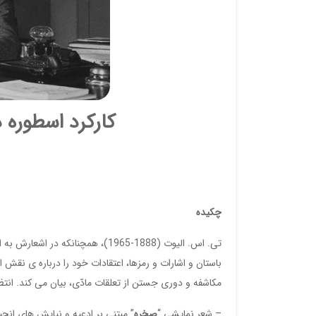
کارکرد اسطوره د
چکیده
تی. اس. الیوت (1888-1965)، همچنا
باستان و اشارات و رمزها، اعتقادات خود را درباره ی نق
مکاشفه و دوری جستن از تعلقات مادّی، بیان می کند. انتظا
– شعر نمایشی “
صخره
” مبتنی بر ادعیه و نیایش های ان