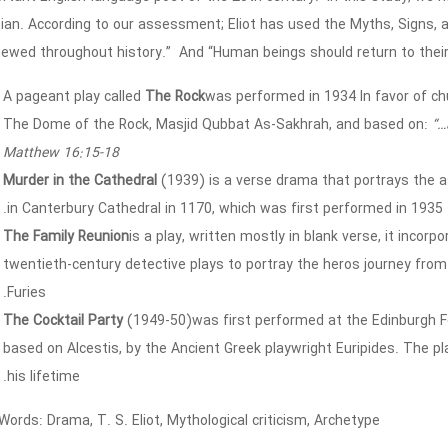
ian. According to our assessment; Eliot has used the Myths, Signs, a
ewed throughout history.” And “Human beings should return to their o
A pageant play called
The Rock
was performed in 1934 In favor of ch
The Dome of the Rock, Masjid Qubbat As-Sakhrah, and based on:
“…
Matthew 16:15-18
Murder in the Cathedral
(1939) is a verse drama that portrays the 
in Canterbury Cathedral in 1170, which was first performed in 1935.
The Family Reunion
is a play, written mostly in blank verse, it inc
twentieth-century detective plays to portray the heros journey from
Furies.
The Cocktail Party
(1949-50)was first performed at the Edinburgh Fe
based on Alcestis, by the Ancient Greek playwright Euripides. The pl
his lifetime.
Words: Drama, T. S. Eliot, Mythological criticism, Archetype