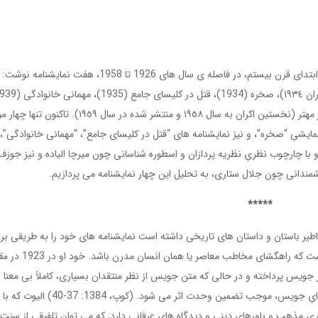
تی. اس. الیوت، شاعر، منتقد و نمایشنامه نویس انگلیسی ابتدای قرن بیستم، در فاصله ی سال های 1926 تا 1958، هفت نمایشنامه نوشت:
کوکتیل پارتی (1949)، منشی رازدار (1953)، و سیاستمدار مهتر (نخستین اکران به سال ١٩٥۸ و منتشر شده در سال ١٩٥٩)
ایشیِ “صخره”، و نیز نمایشنامه های “قتل در کلیسای جامع”، “مهمانی خانوادگی”، 
و با چارچوب نظریِ نظریه پردازان و اسطوره شناسانی چون میرچا الیاده و نیز جوزف
شمندانی چون جلال ستاری، به تحلیل این چهار نمایشنامه می پردازیم.
*****
شرافی که نسبت به اساطیر باستان و داستان های تاریخی داشته است نمایشنامه های خود را به طریقی بر
اساس کهن الگوها و اساطیر یونان باستان و شرق نگاشته است که راهگشای مخاطب معاصر یا هما
جویس پرداخته و در حالی که متن جویس از نظر منتقدان بسیاری، کاملاً بی معنا و
فاقد وحدت تلقی شده بود، معتقد است که روشِ اسطوره ایِ جویس، موجب تضمین وحدت اثر می شود. (کوپ، 1384: 37-40) الیوت که با
 مذهب و باورهای دینی و دیدگاه های عرفانی دارد, که می توان تلفیقی از سنت 