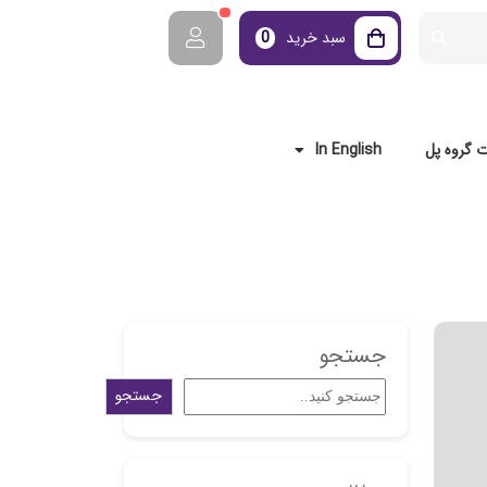
سبد خرید
0
 گروه پل
In English
جستجو
جستجو