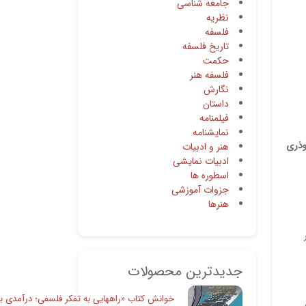
جامعه شناسی
نظریه
فلسفه
تاریخ فلسفه
حکمت
فلسفه هنر
نگارش
داستان
فیلمنامه
نمایشنامه
وذری
هنر و ادبیات
ادبیات نمایشی
اسطوره ها
جزوات آموزشی
هنرها
جدیدترین محصولات
خوانش کتاب «راههایی به تفکر فلسفی؛ درآمدی به