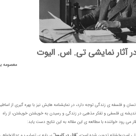
ر آثار نمایشی تی. اس. الیوت
معصومه ب
نکه در اشعارش به انسان و فلسفه ی زندگی توجه دارد، در نمایشنامه هایش نیز با بهره گیری از اساطیر
ش اندیشه ی فلسفی و تفکر مذهبی در زندگی و رسیدن به خویشتن خویشتن، از راه
ر می رود خواننده با مطالعه ی این مقاله به این نتایج دست یابد:
جیلی امیدبخشانه تدوین شده است، “
قتل در کلیسا
” بر پایه ی تصلیب و عدالتخواهیِ