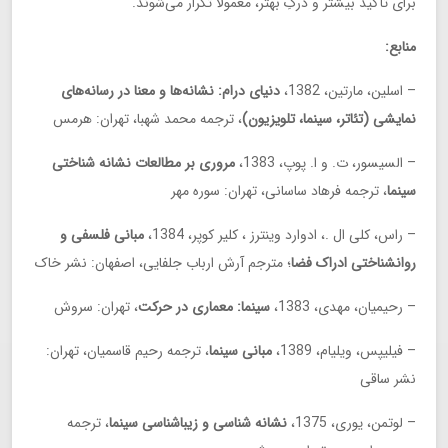
برای تأکید بیشتر و درکِ بهتر، معمولاً تکرار می‌شوند.
منابع:
– اسلین، مارتین، 1382،
دنیای درام: نشانه‌ها و معنا در رسانه‌های
نمایشی (تئاتر، سینما، تلویزیون)
، ترجمه محمد شهبا، تهران: هرمس
– السیسور، ت. و ا. پوپ، 1383،
مروری بر مطالعات نشانه شناختی
سینما
، ترجمه فرهاد ساسانی، تهران: سوره مهر
– راس، کلی ال .، ادوارد وینترز ، کلیر کوپر، 1384،
مبانی فلسفی و
روانشناختی ادراک فضا
؛ مترجم آرش ارباب جلفایی، اصفهان: نشر خاک
– رحیمیان، مهدی، 1383،
سینما: معماری در حرکت
، تهران: سروش
– فیلیپس، ویلیام، 1389،
مبانی سینما
، ترجمه رحیم قاسمیان، تهران:
نشر ساقی
– لوتمن، یوری، 1375،
نشانه شناسی و زیباشناسی سینما
، ترجمه