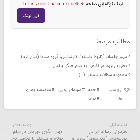
لینک کوتاه این صفحه:
https://chistiha.com/?p=4575
کپی لینک
مطالب مرتبط
مرور جلسات “تاریخ فلسفه”، کارشناسی، گروه سینما (میان ترم)
نظریه ریزوم در نگاهی به فیلم جنگل پرتقال
مجموعه سؤالات فلسفی (1)
برچسب
خانه
سینمای روایی
معصومه بوذری
ها:
نماد
نوشته قبلی
نوشته بعدی
هژمونی رسانه ای در
کهن الگوی قهرمان در فیلم
نمایشنامه “نکراسوف” سارتر و
کوتاه و مستند با نگاهی به