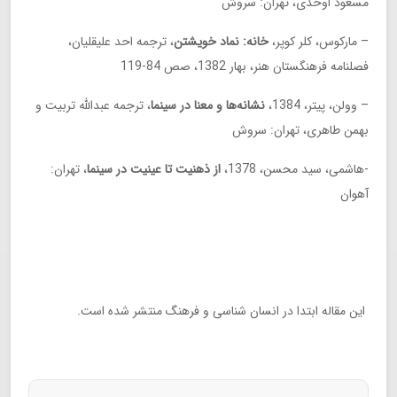
مسعود اوحدی، تهران: سروش
– مارکوس، کلر کوپر،
خانه: نماد خویشتن
، ترجمه احد علیقلیان،
فصلنامه فرهنگستان هنر، بهار 1382، صص 84-119
– وولن، پیتر، 1384،
نشانه‌ها و معنا در سینما
، ترجمه عبدالله تربیت و
بهمن طاهری، تهران: سروش
-‌هاشمی، سید محسن، 1378،
از ذهنیت تا عینیت در سینما
، تهران:
آهوان
این مقاله ابتدا در انسان شناسی و فرهنگ منتشر شده است.