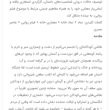
توصیف حالات درونیِ شخصیت‌های داستان، کارکردی استعاری یافته و
تمامی‌بار معنایی خود را به همراه مفاهیم ضمنی مرتبط با موضوع فیلم
روایی، به بیننده منتقل کند.
کلمات کلیدی: نماد + نماد خانه + معماری خانه + فیلم روایی + عناصر
بصری
مقدمه
نقاشی کودکانه‌ای را تجسم می‌کنیم از دشت و چمنزاری سبز و خرم با
رشته کوه‌هایی در افق دوردست و آسمان پهناور که با وجود ابرهای
پراکنده، همچنان خورشید فروزنده‌ای را در بر گرفته است، و آب
رودخانه و خاک با ابتدایی ترین خطوط ترسیم شده است؛ امّا جایگاه
انسان هم اضافه می‌شود با کلبه‌ای که اغلب سقفی شیروانی دارد و
دودی نیز به نشانه‌ی آتش و گرمای درون این چهاردیواری از دودکش
روی سقف آن به سوی بالا می‌رود. مشابه چنین تصویری تقریباً در
نقاشی‌های تمامی‌کودکان دنیا دیده می‌شود: «شماری از تحقیقات در
انگلستان و استرالیا و ایالات متحده نشان داده است که وقتی از مردم
– با هر گونه درآمد و پیشینه – خواسته می‌شود که خانه‌ی آرمانی خود