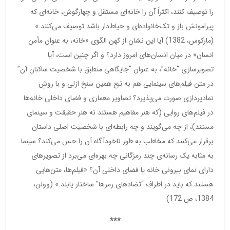
را توصیف کنند، اکثراً آن را خانه‌ای مستقل و چهارگوش، خانه‌ای که
پیرامونش باز و تک‌خانواده‌ای و حیاط‌دار باشد توصیف می‌کنند.»
(مارکوس، 1382) آیا این نشان از کهن الگوی «خانه، به عنوان مأمن
انسان» در میان انسان‌های امروز دارد؟ و اگر چنین است، آیا
تصویرسازی “خانه”، به عنوان “جایگاهی منطبق با شخصیت ساکنان آن”
در متن فیلم‌های سینمایی هم به تبع همین سنخ ازلی و با روشِ
نمادپردازی صورت می‌پذیرد؟ تصاویر معماری و فضای داخلیِ خانه‌ها
در فیلم‌های روایی (که هنر مفاهیم هستند نه هنر حقیقت و سینمای
مستند)، از چه می‌گویند و چه رابطه‌ای با شخصیت اصلی داستان
برقرار می‌کنند که مخاطب به طور ناخودآگاه آن را حس می‌کند؟ سینما
به مثابه یک رسانه‌ی چند رمزگانی چه بهره‌ای می‌برد از تصویرهای
دارای نمای بیرونی خانه یا فضای داخلی آن؟ «فیلم‌ها، متن‌هایی
هستند که باید در اطرافِ “تضادهای رمزها” ساختار یابند.» (وولن،
1384، ص 172)
***