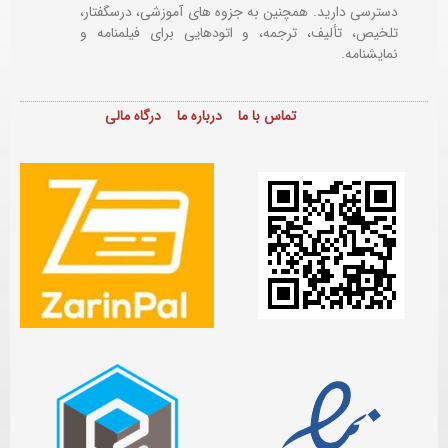
دسترسی دارید. همچنین به جزوه های آموزشی، درسگفتار،
تلخیص، تألیف، ترجمه، و اتودهایی برای
فیلمنامه و
نمایشنامه.
تماس با ما
درباره ما
درگاه مالی