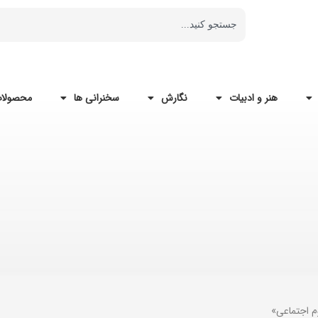
هنر و ادبیات
نگارش
سخنرانی ها
محصولات
م اجتماعی»