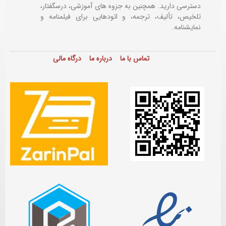
دسترسی دارید. همچنین به جزوه های آموزشی، درسگفتار،
تلخیص، تألیف، ترجمه، و اتودهایی برای
فیلمنامه و
نمایشنامه.
تماس با ما
درباره ما
درگاه مالی