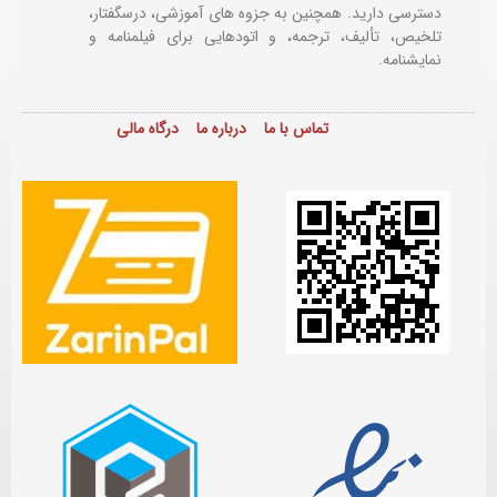
دسترسی دارید. همچنین به جزوه های آموزشی، درسگفتار،
تلخیص، تألیف، ترجمه، و اتودهایی برای
فیلمنامه و
نمایشنامه.
تماس با ما
درباره ما
درگاه مالی