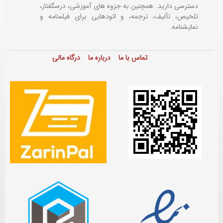
دسترسی دارید. همچنین به جزوه های آموزشی، درسگفتار،
تلخیص، تألیف، ترجمه، و اتودهایی برای
فیلمنامه و
نمایشنامه.
تماس با ما
درباره ما
درگاه مالی