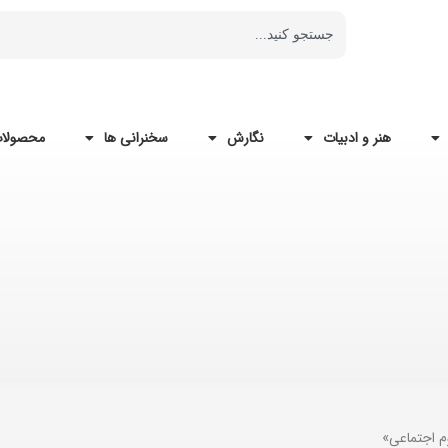
هنر و ادبیات
نگارش
سخنرانی ها
محصولات
م اجتماعی»