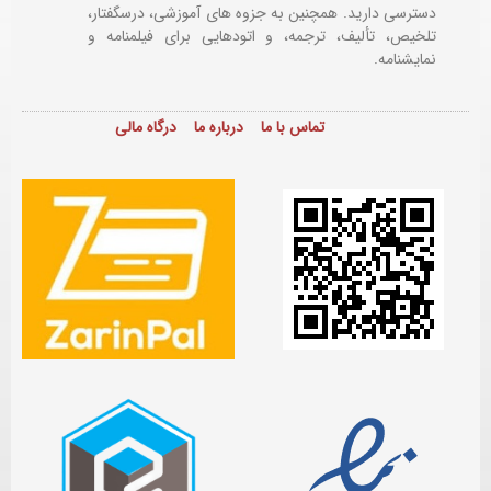
دسترسی دارید. همچنین به جزوه های آموزشی، درسگفتار،
تلخیص، تألیف، ترجمه، و اتودهایی برای
فیلمنامه و
نمایشنامه.
تماس با ما
درباره ما
درگاه مالی