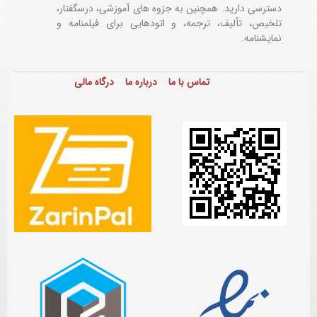
دسترسی دارید. همچنین به جزوه های آموزشی، درسگفتار،
تلخیص، تألیف، ترجمه، و اتودهایی برای
فیلمنامه و
نمایشنامه.
تماس با ما
درباره ما
درگاه مالی