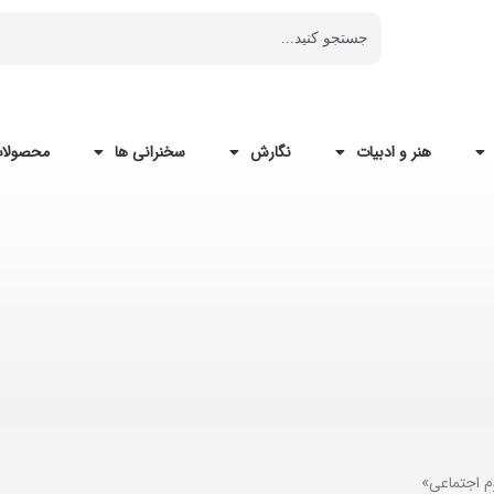
هنر و ادبیات
نگارش
سخنرانی ها
محصولات
م اجتماعی»