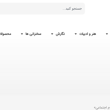
هنر و ادبیات
نگارش
سخنرانی ها
محصولات
م اجتماعی»