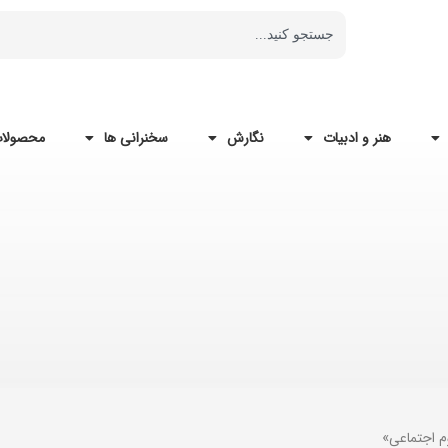
هنر و ادبیات
نگارش
سخنرانی ها
محصولات
م اجتماعی»