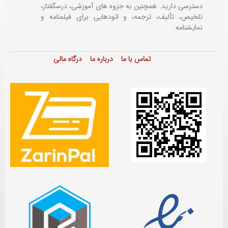
دسترسی دارید. همچنین به جزوه های آموزشی، درسگفتار،
تلخیص، تألیف، ترجمه، و اتودهایی برای
فیلمنامه و
نمایشنامه.
تماس با ما
درباره ما
درگاه مالی