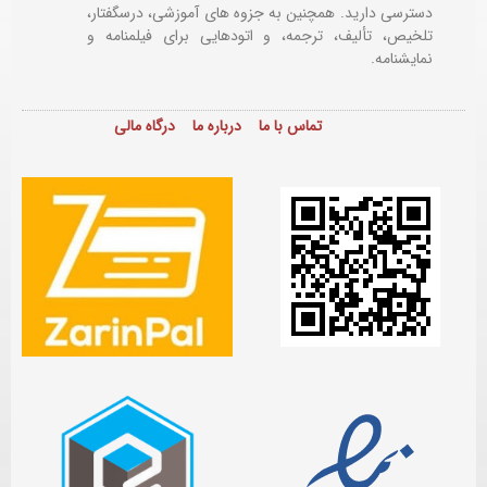
دسترسی دارید. همچنین به جزوه های آموزشی، درسگفتار،
تلخیص، تألیف، ترجمه، و اتودهایی برای
فیلمنامه و
نمایشنامه.
تماس با ما
درباره ما
درگاه مالی