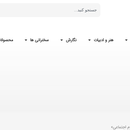
هنر و ادبیات
نگارش
سخنرانی ها
محصولات
م اجتماعی»