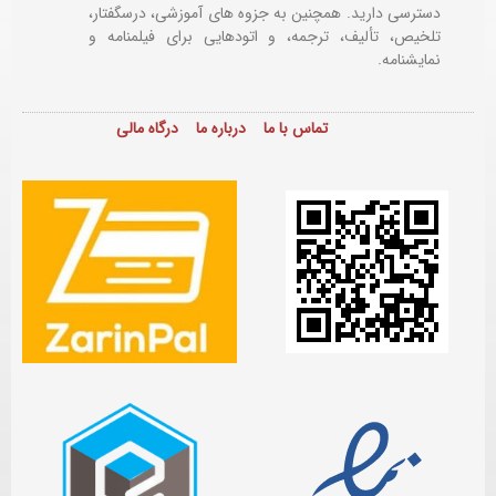
دسترسی دارید. همچنین به جزوه های آموزشی، درسگفتار،
تلخیص، تألیف، ترجمه، و اتودهایی برای
فیلمنامه و
نمایشنامه.
تماس با ما
درباره ما
درگاه مالی