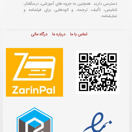
دسترسی دارید. همچنین به جزوه های آموزشی، درسگفتار،
تلخیص، تألیف، ترجمه، و اتودهایی برای
فیلمنامه و
نمایشنامه.
تماس با ما
درباره ما
درگاه مالی