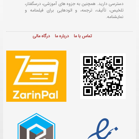
دسترسی دارید. همچنین به جزوه های آموزشی، درسگفتار،
تلخیص، تألیف، ترجمه، و اتودهایی برای
فیلمنامه و
نمایشنامه.
تماس با ما
درباره ما
درگاه مالی