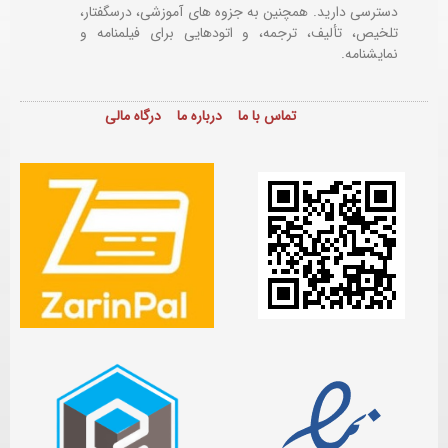
دسترسی دارید. همچنین به جزوه های آموزشی، درسگفتار،
تلخیص، تألیف، ترجمه، و اتودهایی برای
فیلمنامه و
نمایشنامه.
تماس با ما
درباره ما
درگاه مالی