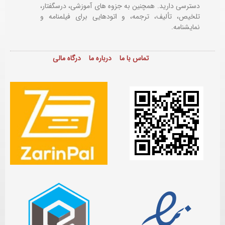
دسترسی دارید. همچنین به جزوه های آموزشی، درسگفتار،
تلخیص، تألیف، ترجمه، و اتودهایی برای
فیلمنامه و
نمایشنامه.
تماس با ما
درباره ما
درگاه مالی