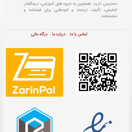
دسترسی دارید. همچنین به جزوه های آموزشی، درسگفتار،
تلخیص، تألیف، ترجمه، و اتودهایی برای
فیلمنامه و
نمایشنامه.
تماس با ما
درباره ما
درگاه مالی