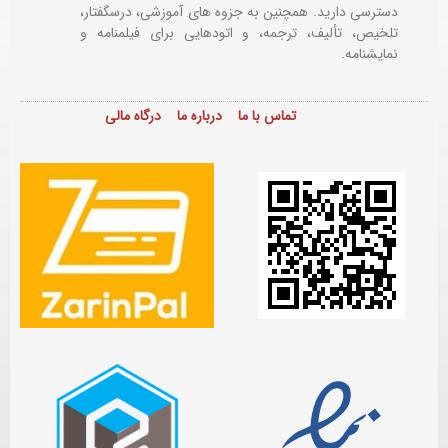
دسترسی دارید. همچنین به جزوه های آموزشی، درسگفتار،
تلخیص، تألیف، ترجمه، و اتودهایی برای
فیلمنامه و
نمایشنامه.
تماس با ما
درباره ما
درگاه مالی