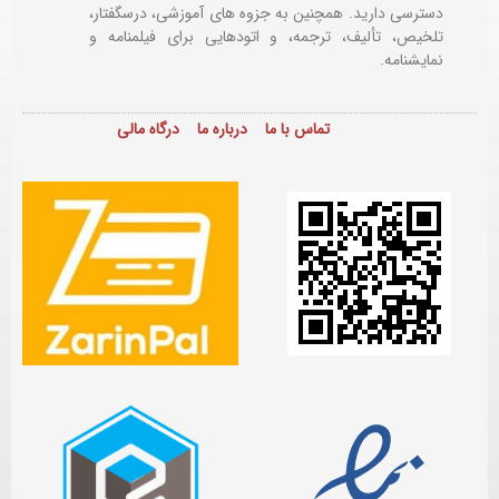
دسترسی دارید. همچنین به جزوه های آموزشی، درسگفتار،
تلخیص، تألیف، ترجمه، و اتودهایی برای
فیلمنامه و
نمایشنامه.
تماس با ما
درباره ما
درگاه مالی