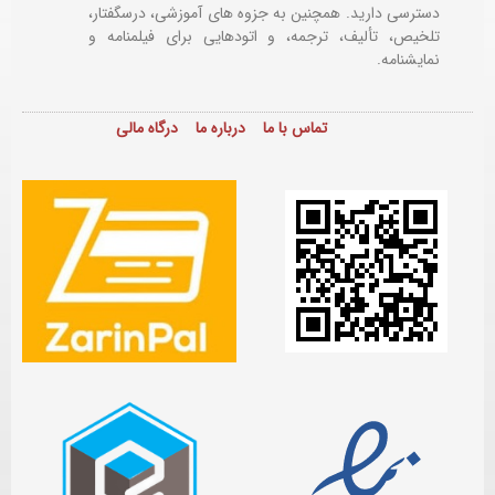
دسترسی دارید. همچنین به جزوه های آموزشی، درسگفتار،
تلخیص، تألیف، ترجمه، و اتودهایی برای
فیلمنامه و
نمایشنامه.
تماس با ما
درباره ما
درگاه مالی