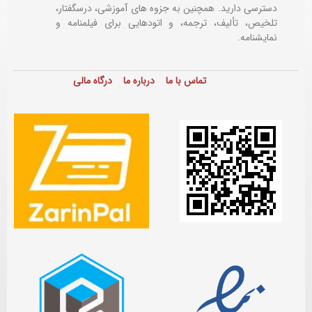
دسترسی دارید. همچنین به جزوه های آموزشی، درسگفتار،
تلخیص، تألیف، ترجمه، و اتودهایی برای
فیلمنامه و
نمایشنامه.
تماس با ما
درباره ما
درگاه مالی