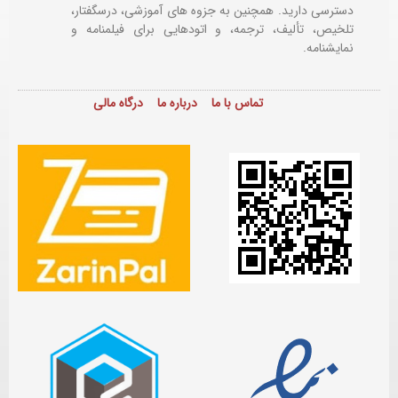
دسترسی دارید. همچنین به جزوه های آموزشی، درسگفتار،
تلخیص، تألیف، ترجمه، و اتودهایی برای
فیلمنامه و
نمایشنامه.
تماس با ما
درباره ما
درگاه مالی