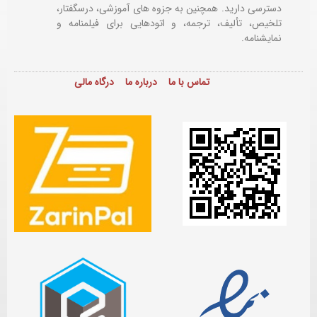
دسترسی دارید. همچنین به جزوه های آموزشی، درسگفتار،
تلخیص، تألیف، ترجمه، و اتودهایی برای
فیلمنامه و
نمایشنامه.
تماس با ما
درباره ما
درگاه مالی