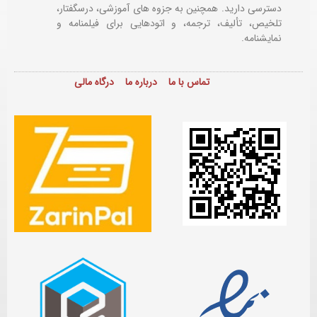
دسترسی دارید. همچنین به جزوه های آموزشی، درسگفتار،
تلخیص، تألیف، ترجمه، و اتودهایی برای
فیلمنامه و
نمایشنامه.
تماس با ما
درباره ما
درگاه مالی