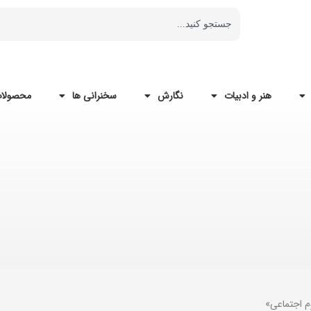
هنر و ادبیات
نگارش
سخنرانی ها
محصولات
م اجتماعی»