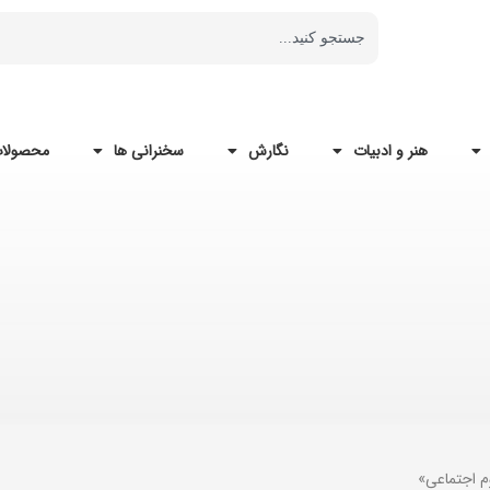
هنر و ادبیات
نگارش
سخنرانی ها
محصولات
م اجتماعی»