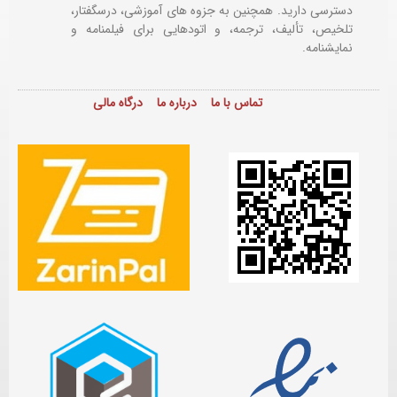
دسترسی دارید. همچنین به جزوه های آموزشی، درسگفتار،
تلخیص، تألیف، ترجمه، و اتودهایی برای
فیلمنامه و
نمایشنامه.
تماس با ما
درباره ما
درگاه مالی