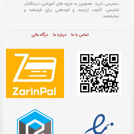
دسترسی دارید. همچنین به جزوه های آموزشی، درسگفتار،
تلخیص، تألیف، ترجمه، و اتودهایی برای
فیلمنامه و
نمایشنامه.
تماس با ما
درباره ما
درگاه مالی