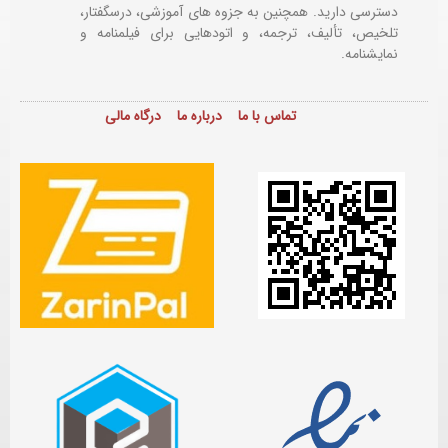
دسترسی دارید. همچنین به جزوه های آموزشی، درسگفتار،
تلخیص، تألیف، ترجمه، و اتودهایی برای
فیلمنامه و
نمایشنامه.
تماس با ما
درباره ما
درگاه مالی