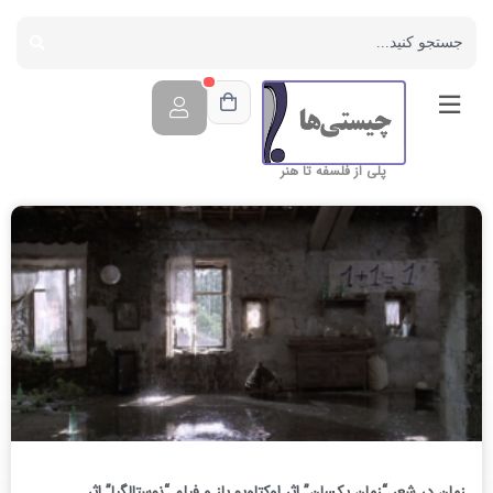
پلی از فلسفه تا هنر
زمان در شعر “زمان یکسان” اثر اوکتاویو پاز و فیلم “نوستالگیا” اثر