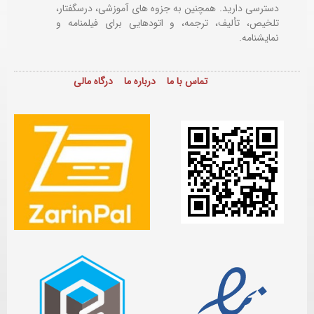
دسترسی دارید. همچنین به جزوه های آموزشی، درسگفتار،
تلخیص، تألیف، ترجمه، و اتودهایی برای
فیلمنامه و
نمایشنامه.
تماس با ما
درباره ما
درگاه مالی